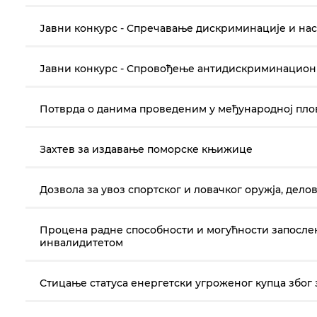
Јавни конкурс - Спречавање дискриминације и н
Јавни конкурс - Спровођење антидискриминационих
Потврда о данима проведеним у међународној пл
Захтев за издавање поморске књижице
Дозвола за увоз спортског и ловачког оружја, дело
Процена радне способности и могућности запосле
инвалидитетом
Стицање статуса енергетски угроженог купца због