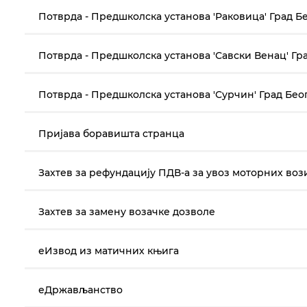
Потврда - Предшколска установа 'Раковица' Град Б
Потврда - Предшколска установа 'Савски Венац' Гр
Потврда - Предшколска установа 'Сурчин' Град Бео
Пријава боравишта странца
Захтев за рефундацију ПДВ-а за увоз моторних воз
Захтев за замену возачке дозволе
еИзвод из матичних књига
еДржављанство