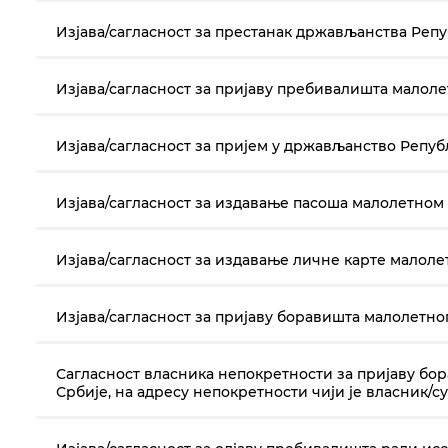
Изјава/сагласност за престанак држављанства Репу
Изјава/сагласност за пријаву пребивалишта малол
Изјава/сагласност за пријем у држављанство Репуб
Изјава/сагласност за издавање пасоша малолетном
Изјава/сагласност за издавање личне карте малол
Изјава/сагласност за пријаву боравишта малолетн
Сагласност власника непокретности за пријаву б
Србије, на адресу непокретности чији је власник/с