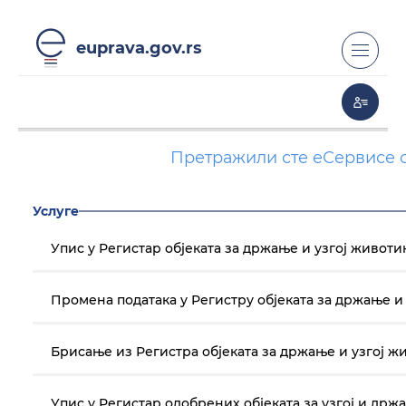
euprava.gov.rs
Претражили сте еСервисе 
Услуге
Упис у Регистар објеката за држање и узгој живот
Промена података у Регистру објеката за држање и
Брисање из Регистра објеката за држање и узгој 
Упис у Регистар одобрених објеката за узгој и др