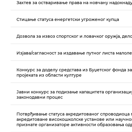
Захтев за остваривање права на новчану надокнад
Стицање статуса енергетски угроженог купца
Дозвола за извоз спортског и ловачког оружја, дел
Изјава/сагласност за издавање путног листа мало
Конкурс за доделу средстава из Буџетског фонда 
пројеката из области културе
Јавни конкурс за подизање капацитета организаци
законодавни процес
Потврђивање статуса акредитованог спроводиоца п
акредитоване високошколске установе или научно
признате организаторе активности образовања од