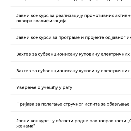
Јавни конкурс за реализацију промотивних актив
оквира квалификација
Јавни конкурси за програме и пројекте од јавног 
Захтев за субвенционисану куповину електричних 
Захтев за субвенционисану куповину електричних 
Уверење о учешћу у рату
Пријава за полагање стручног испита за обављање
Јавни конкурс - у области родне равноправности
женама”