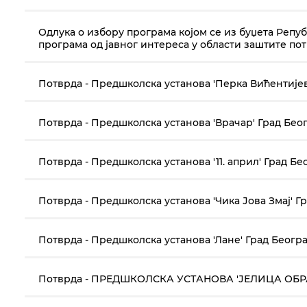
Одлука о избору програма којом се из буџета Реп
програма од јавног интереса у области заштите пот
Потврда - Предшколска установа 'Перка Вићентије
Потврда - Предшколска установа 'Врачар' Град Беог
Потврда - Предшколска установа '11. април' Град Бе
Потврда - Предшколска установа 'Чика Јова Змај' Г
Потврда - Предшколска установа 'Лане' Град Београ
Потврда - ПРЕДШКОЛСКА УСТАНОВА 'ЈЕЛИЦА ОБРА