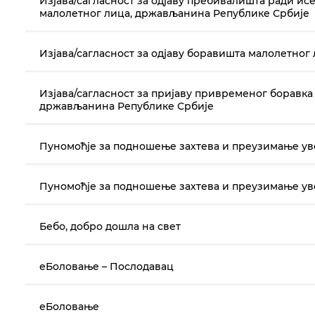
Изјава/сагласност за одјаву пребивалишта ради и
малолетног лица, држављанина Републике Србије
Изјава/сагласност за одјаву боравишта малолетно
Изјава/сагласност за пријаву привременог боравка
држављанина Републике Србије
Пуномоћје за подношење захтева и преузимање у
Пуномоћје за подношење захтева и преузимање у
Бебо, добро дошла на свет
еБоловање – Послодавац
еБоловање