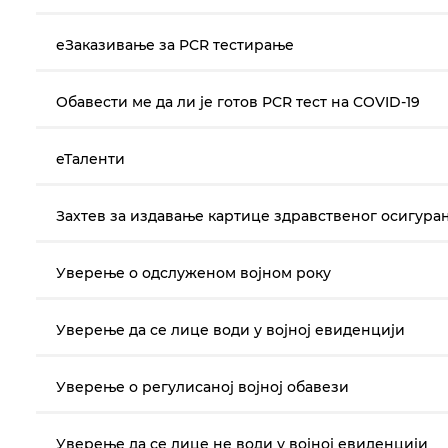
еЗаказивање за PCR тестирање
Oбавести ме да ли је готов PCR тест на COVID-19
еТаленти
Захтев за издавање картице здравственог осигура
Уверење о одслуженом војном року
Уверење да се лице води у војној евиденцији
Уверење о регулисаној војној обавези
Уверење да се лице не води у војној евиденцији