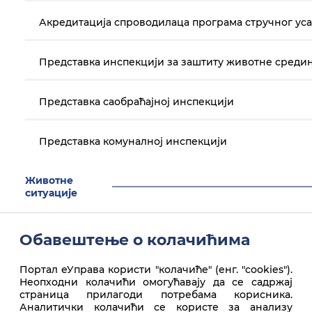
Акредитација спроводилаца програма стручног уса
Представка инспекцији за заштиту животне среди
Представка саобраћајној инспекцији
Представка комуналној инспекцији
Животне
ситуације
Здравствено осигурање
Обавештење о колачићима
Паркинг налепнице (ОСИ)
Портал еУправа користи "колачиће" (енг. "cookies").
Неопходни колачићи омогућавају да се садржај
страница прилагоди потребама корисника.
Аналитички колачићи се користе за анализу