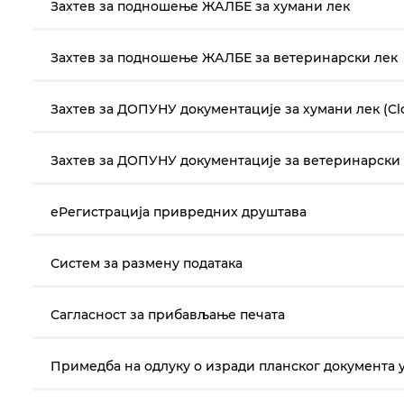
Захтев за подношење ЖАЛБЕ за хумани лек
Захтев за подношење ЖАЛБЕ за ветеринарски лек
Захтев за ДОПУНУ документације за хумани лек (Clo
Захтев за ДОПУНУ документације за ветеринарски л
еРегистрација привредних друштава
Систем за размену података
Сагласност за прибављање печата
Примедба на одлуку о изради планског документа у