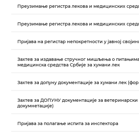
Преузимање регистра лекова и медицинских сред
Преузимање регистра лекова и медицинских сред
Пријава на регистар непокретности у јавној својин
Захтев за издавање стручног мишљења о питањима
медицинска средства Србије за хумани лек
Захтев за допуну документације за хумани лек (фо
Захтев за ДОПУНУ документације за ветеринарски 
докумнетације)
Пријава за полагање испита за инспектора