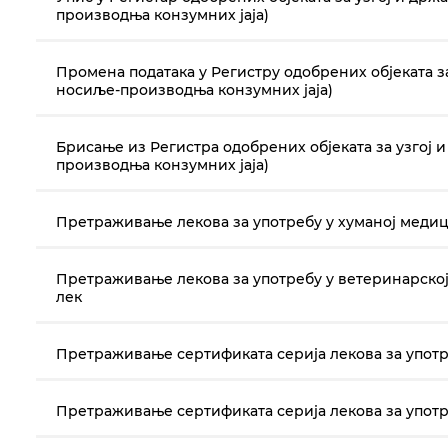
производња конзумних јаја)
Промена података у Регистру одобрених објеката 
носиље-производња конзумних јаја)
Брисање из Регистра одобрених објеката за узгој
производња конзумних јаја)
Претраживање лекова за употребу у хуманој медици
Претраживање лекова за употребу у ветеринарској 
лек
Претраживање сертификата серија лекова за упот
Претраживање сертификата серија лекова за упот