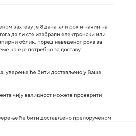
ом захтеву је 8 дана, али рок и начин на
тога да ли сте изабрали електронски или
апирни облик, поред наведеног рока за
ме које је потребно за доставу
а, уверење ће бити достављено у Ваше
нта чију валидност можете проверити
уверење ће бити достављено препорученом