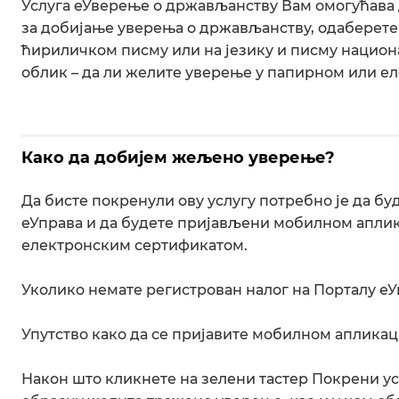
Услуга еУверење о држављанству Вам омогућава 
за добијање уверења о држављанству, одаберете 
ћириличком писму или на језику и писму национа
облик – да ли желите уверење у папирном или е
Како да добијем жељено уверење?
Да бисте покренули ову услугу потребно је да б
еУправа и да будете пријављени мобилном апли
електронским сертификатом.
Уколико немате регистрован налог на Порталу е
Упутство како да се пријавите мобилном аплика
Након што кликнете на зелени тастер Покрени ус