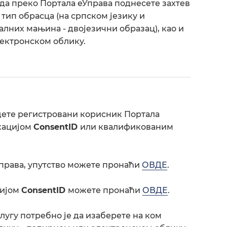
да преко Портала еУправа поднесете захтев
тип обрасца (на српском језику и
лних мањина - двојезични образац), као и
лектронском облику.
удете регистровани корисник Портала
кацијом
ConsentID
или квалификованим
Управа, упутство можете пронаћи
ОВДЕ
.
цијом
ConsentID
можете пронаћи
ОВДЕ
.
лугу потребно је да изаберете на ком