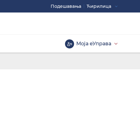
Подешавaња
Ћирилица
Употребите
CTRL+ за повећавање
CTRL- за смањивање
Моја еУправа
Велика слова
РУГО ЛИЦЕ?
Инверзна тема