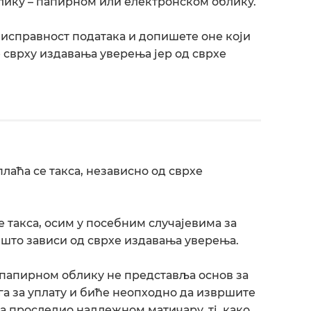
блику – папирном или електронском облику.
 исправност података и допишете оне који
е сврху издавања уверења јер од сврхе
лаћа се такса, независно од сврхе
 такса, осим у посебним случајевима за
а што зависи од сврхе издавања уверења.
у папирном облику не представља основ за
га за уплату и биће неопходно да извршите
а проследио надлежном матичару, тј. како