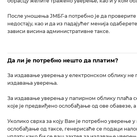
обрасцу желите тражено уверење, као и у ком о
После уношења ЈМБГ-а потребно је да проверите
недостају, као и да из падајућег менија одаберет
зависи висина административне таксе.
Да ли је потребно нешто да платим?
За издавање уверења у електронском облику не п
издавања уверења.
За издавање уверења у папирном облику плаћа се
које је предвиђено ослобађање од ове обавезе, 
Уколико сврха за коју Вам је потребно уверење 
ослобађање од таксе, генерисаће се подаци нало
уплату како би се ваш захтев за издавање уверењ