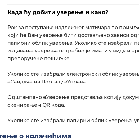
Када ћу добити уверење и како?
Рок за поступање надлежног матичара по примљен
који ће Вам уверење бити достављено зависи од 
папирни облик уверења. Уколико сте изабрали п
издавање уверења потребно је имати у виду и вре
препоручене пошиљке.
Уколико сте изабрали електронски облик уверењ
еСандуче на Порталу еУправа.
Одштампано еУверење представља копију докуме
скенирањем QR кода.
Уколико сте изабрали папирни облик уверења, 
пошиљком на адресу коју сте навели.
ење о колачићима