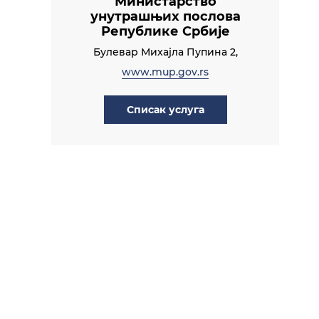
Министарство
унутрашњих послова
Републике Србије
Булевар Михајла Пупина 2,
www.mup.gov.rs
Списак услуга