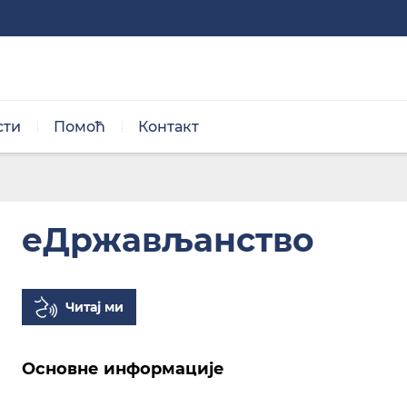
сти
Помоћ
Контакт
Нормална величина
ДА ЛИ МОГУ ДА ДОБИЈЕМ УВЕРЕЊЕ ЗА Д
еДржављанство
Читај ми
Црно/бела тема
Основне информације