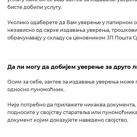
бисте добили услугу.
Уколико одаберете да Вам уверење у папирном о
независно од сврхе издавања уверења, трошков
обрачунавају у складу са ценовником ЈП Пошта С
Да ли могу да добијем уверење за друго 
Осим за себе, захтев за издавање уверења може 
односно пуномоћник.
Није потребно да прилажете никаква документа,
подносите у својству старатеља или пуномоћника 
документ којим доказујете наведено својство.