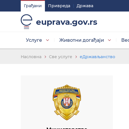
Грађани
Привреда
Држава
Подешавaња
euprava.gov.rs
Изаберите стил приказа слова
Услуге
Животни догађаји
Ве
Умањена слова
Насловна
Све услуге
еДржављанство
Изаберите тему
Основна тема