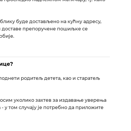
блику буде достављено на кућну адресу,
и доставе препоручене пошиљке се
рбије.
лице?
поднети родитељ детета, као и старатељ
 осим уколико захтев за издавање уверења
- у том случају је потребно да приложите