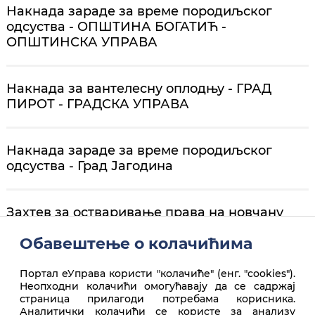
Накнада зараде за време породиљског
одсуства - ОПШТИНА БОГАТИЋ -
ОПШТИНСКА УПРАВА
Накнада за вантелесну оплодњу - ГРАД
ПИРОТ - ГРАДСКА УПРАВА
Накнада зараде за време породиљског
одсуства - Град Јагодина
Захтев за остваривање права на новчану
надокнаду
Обавештење о колачићима
Портал еУправа користи "колачиће" (енг. "cookies").
Неопходни колачићи омогућавају да се садржај
страница прилагоди потребама корисника.
Аналитички колачићи се користе за анализу