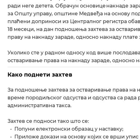
ради неге детета. Обрачун основице накнаде за
за Општу управу, општине Медвеђа на основу под
плаћени доприноси из Централног регистра обав
18 месеци, на дан подношења захтева за оствари
праву на накнаду зараде, односно накнаду плате
Уколико сте у радном односу код више послодава
остваривање права на накнаду зараде, односно н
Како поднети захтев
За подношење захтева за остваривање права на н
време породиљског одсуства и одсуства са рада р
административна такса.
Захтев се подноси тако што се:
- Попуни електронски образац у наставку;
- Приложе докази на основу којих се врши упис