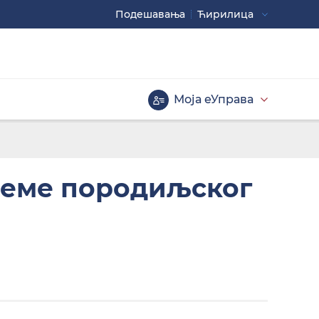
Подешавaња
Ћирилица
Употребите
CTRL+ за повећавање
CTRL- за смањивање
Моја еУправа
Велика слова
реме породиљског
Инверзна тема