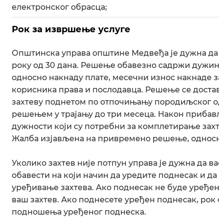
електронског обрасца;
Рок за извршење услуге
Општинска управа општине Медвеђа је дужна да у
року од 30 дана. Решење обавезно садржи дужин
односно накнаду плате, месечни износ накнаде з
корисника права и послодавца. Решење се доста
захтеву поднетом по отпочињању породиљског о
решењем у трајању до три месеца. Након прибав
дужности који су потребни за комплетирање зах
Жалба изјављена на привремено решење, однос
Уколико захтев није потпун управа је дужна да ва
обавести на који начин да уредите поднесак и да 
уређивање захтева. Ако поднесак не буде уређен
ваш захтев. Ако поднесете уређен поднесак, рок 
подношења уређеног поднеска.