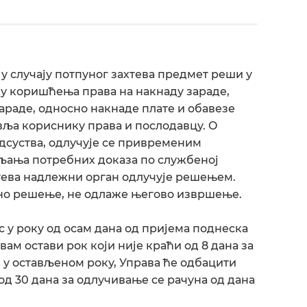
 случају потпуног захтева предмет реши у
у коришћења права на накнаду зараде,
араде, односно накнаде плате и обавезе
вља кориснику права и послодавцу. О
дсуства, одлучује се привременим
љања потребних доказа по службеној
тева надлежни орган одлучује решењем.
но решење, не одлаже његово извршење.
с у року од осам дана од пријема поднеска
вам остави рок који није краћи од 8 дана за
 у остављеном року, Управа ће одбацити
од 30 дана за одлучивање се рачуна од дана