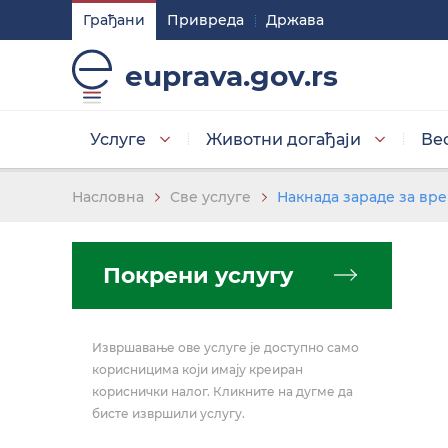
Грађани
Привреда
Држава
Подешавaња
euprava.gov.rs
Изаберите стил приказа слова
Услуге
Животни догађаји
Ве
Умањена слова
Насловна
Све услуге
Накнада зараде за вр
Покрени услугу
Изаберите тему
Извршавање ове услуге је доступно само
Основна тема
корисницима који имају креиран
кориснички налог. Кликните на дугме да
бисте извршили услугу.