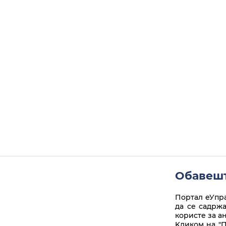
Обавешт
Портал еУпра
да се садрж
користе за а
Kликом на "П