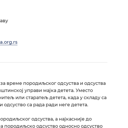
аву
.org.rs
е за време породиљског одсуства и одсуства
пштинској управи мајка детета. Уместо
анитељ или старатељ детета, када у складу са
 одсуство са рада ради неге детета.
ородиљског одсуства, а најкасније до
на породиљско одсуство односно одсуство