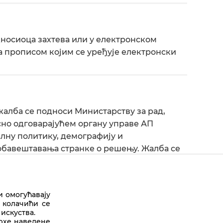
носиоца захтева или у електронском
 са прописом којим се уређује електронски
жалба се подноси Министарству за рад,
но одговарајућем органу управе АП
алну политику, демографију и
а обавештавања странке о решењу. Жалба се
е донео решење.
и омогућавају
 колачићи се
искуства.
Врх стране
врхе наведене