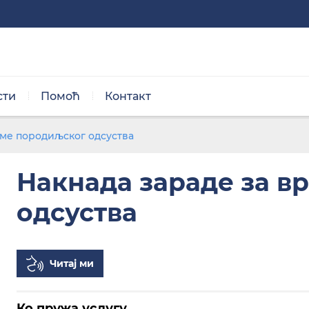
сти
Помоћ
Контакт
Нормална величина
РОК ЗА ИЗВРШЕЊЕ УСЛУГЕ
еме породиљског одсуства
Накнада зараде за в
одсуства
Црно/бела тема
Читај ми
Ко пружа услугу