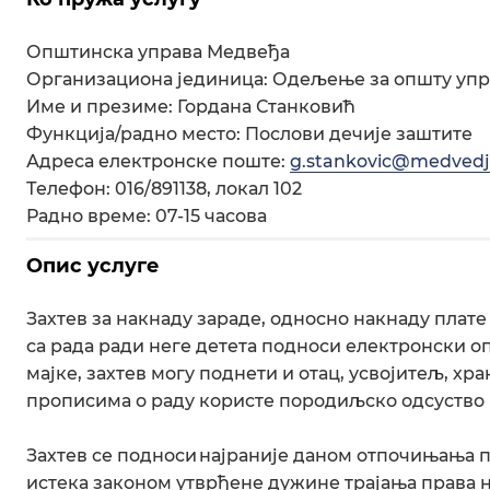
Општинска управа Медвеђа
Организациона јединица: Одељење за општу упр
Име и презиме: Гордана Станковић
Функција/радно место: Послови дечије заштите
Адреса електронске поште:
g.stankovic@medvedja
Телефон: 016/891138, локал 102
Радно време: 07-15 часова
Опис услуге
Захтев за накнаду зараде, односно накнаду плат
са рада ради неге детета подноси електронски о
мајке, захтев могу поднети и отац, усвојитељ, хр
прописима о раду користе породиљско одсуство и
Захтев се подноси најраније даном отпочињања п
истека законом утврђене дужине трајања права 