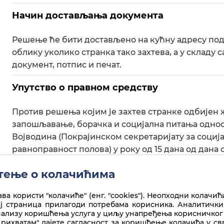
Начин достављања документа
Решење ће бити достављено на кућну адресу под
облику уколико странка тако захтева, а у складу
документ, потпис и печат.
Упутство о правном средству
Против решења којим је захтев странке одбијен 
запошљавање, борачка и социјална питања однос
Војводина (Покрајинском секретаријату за социј
равноправност полова) у року од 15 дана од дан
предаје органу општинске/градске управе који ј
ење о колачићима
ва користи "колачиће" (енг. "cookies"). Неопходни колачић
ај страница прилагоди потребама корисника. Аналитички
нализу коришћења услуга у циљу унапређења корисничког 
рихватам" дајете сагласност за коришћење колачића у с