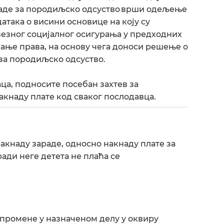
раде за породиљско одсуство врши одељење
атака о висини основице на коју су
езног социјалног осигурања у предходних
вање права, на основу чега доноси решење о
 за породиљско одсуство.
ца, подносите посебан захтев за
акнаду плате код сваког послодавца.
акнаду зараде, односно накнаду плате за
ади неге детета не плаћа се
 промене у назначеном делу у оквиру