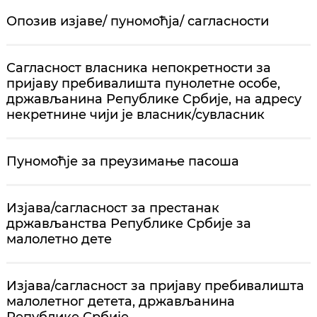
Опозив изјаве/ пуномоћја/ сагласности
Сагласност власника непокретности за
пријаву пребивалишта пунолетне особе,
држављанина Републике Србије, на адресу
некретнине чији је власник/сувласник
Пуномоћје за преузимање пасоша
Изјава/сагласност за престанак
држављанства Републике Србије за
малолетно дете
Изјава/сагласност за пријаву пребивалишта
малолетног детета, држављанина
Републике Србије