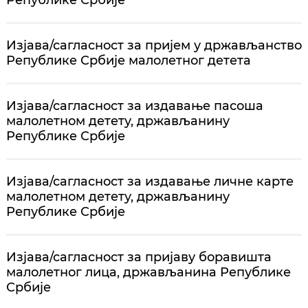
Изјава/сагласност за пријем у држављанство
Републике Србије малолетног детета
Изјава/сагласност за издавање пасоша
малолетном детету, држављанину
Републике Србије
Изјава/сагласност за издавање личне карте
малолетном детету, држављанину
Републике Србије
Изјава/сагласност за пријаву боравишта
малолетног лица, држављанина Републике
Србије