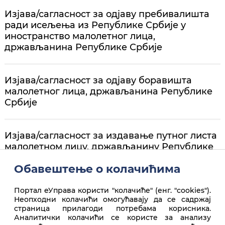
Изјава/сагласност за одјаву пребивалишта
ради исељења из Републике Србије у
иностранство малолетног лица,
држављанина Републике Србије
Изјава/сагласност за одјаву боравишта
малолетног лица, држављанина Републике
Србије
Изјава/сагласност за издавање путног листа
малолетном лицу, држављанину Републике
Србије
Обавештење о колачићима
Портал еУправа користи "колачиће" (енг. "cookies").
Неопходни колачићи омогућавају да се садржај
страница прилагоди потребама корисника.
Аналитички колачићи се користе за анализу