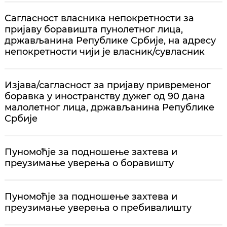
Сагласност власника непокретности за
пријаву боравишта пунолетног лица,
држављанина Републике Србије, на адресу
непокретности чији је власник/сувласник
Изјава/сагласност за пријаву привременог
боравка у иностранству дужег од 90 дана
малолетног лица, држављанина Републике
Србије
Пуномоћје за подношење захтева и
преузимање уверења о боравишту
Пуномоћје за подношење захтева и
преузимање уверења о пребивалишту