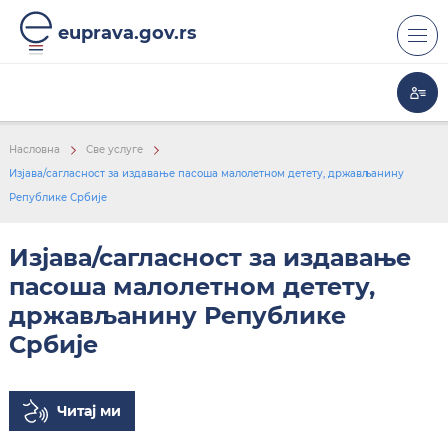
euprava.gov.rs
Насловна
Све услуге
Изјава/сагласност за издавање пасоша малолетном детету, држављанину
Републике Србије
Изјава/сагласност за издавање
пасоша малолетном детету,
држављанину Републике
Србије
Читај ми