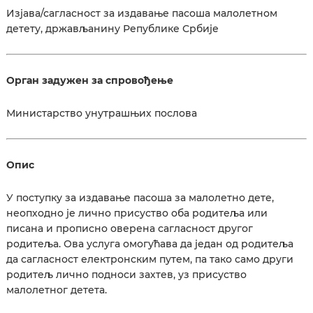
Изјава/сагласност за издавање пасоша малолетном
детету, држављанину Републике Србије
Орган задужен за спровођење
Министарство унутрашњих послова
Опис
У поступку за издавање пасоша за малолетно дете,
неопходно је лично присуство оба родитеља или
писана и прописно оверена сагласност другог
родитеља. Ова услуга омогућава да један од родитеља
да сагласност електронским путем, па тако само други
родитељ лично подноси захтев, уз присуство
малолетног детета.