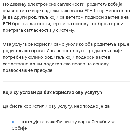
По давању електронске сагласности, родитељ добија
обавештење које садржи такозвани ЕГН број. Неопходно
је да други родитељ који са дететом подноси захтев зна
ЕГН број сагласности, јер се на основу тог броја врши
претрага сагласности у систему.
Ова услуга се користи само уколико оба родитеља врше
родитељско право. Сагласност другог родитеља није
потребна уколико родитељ који подноси захтев
самостално врши родитељско право на основу
правоснажне пресуде.
Који су услови да бих користио ову услугу?
Да бисте користили ову услугу, неопходно је да:
поседујете важећу личну карту Републике
Србије