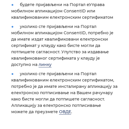
будете пријављени на Портал еУправа
мобилном апликацијом ConsentID или
квалификованим електронским сертификатом
уколико сте пријављени на Портал
мобилном апликацијом ConsentID, потребно је
да имате издат квалификовани електронски
сертификат у клауду како бисте могли да
потпишете сагласност. Упутство за издавање
квалификованог сертификата у клауду је
доступно на
линку
уколико сте пријављени на Портал
квалификованим електронским сертификатом,
потребно је да имате инсталирану апликацију за
електронско потписивање на Вашем рачунару
како бисте могли да потпишете сагласност.
Апликацију за електронско потписивање
можете да преузмете
ОВДЕ
.