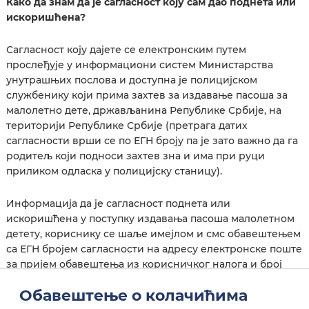
Како да знам да је сагласност коју сам дао поднета или
искоришћена?
Сагласност коју дајете се електронским путем
прослеђује у информациони систем Министарства
унутрашњих послова и доступна је полицијском
службенику који прима захтев за издавање пасоша за
малолетно дете, држављанина Републике Србије, на
територији Републике Србије (претрага датих
сагласности врши се по ЕГН броју па је зато важно да га
родитељ који подноси захтев зна и има при руци
приликом одласка у полицијску станицу).
Информација да је сагласност поднета или
искоришћена у поступку издавања пасоша малолетном
детету, кориснику се шаље имејлом и смс обавештењем
са ЕГН бројем сагласности на адресу електронске поште
за пријем обавештења из корисничког налога и број
телефона, уколико је унет на корисничком профилу.
Обавештење о колачићима