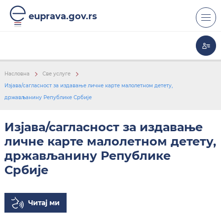
euprava.gov.rs
Насловна
Све услуге
Изјава/сагласност за издавање личне карте малолетном детету,
држављанину Републике Србије
Изјава/сагласност за издавање
личне карте малолетном детету,
држављанину Републике
Србије
Читај ми