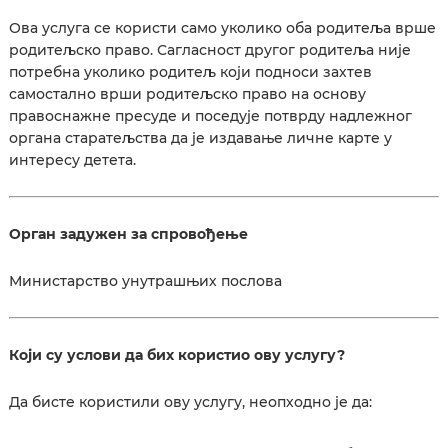
Ова услуга се користи само уколико оба родитеља врше
родитељско право. Сагласност другог родитеља није
потребна уколико родитељ који подноси захтев
самостално врши родитељско право на основу
правоснажне пресуде и поседује потврду надлежног
органа старатељства да је издавање личне карте у
интересу детета.
Орган задужен за спровођење
Министарство унутрашњих послова
Који су услови да бих користио ову услугу?
Да бисте користили ову услугу, неопходно је да: