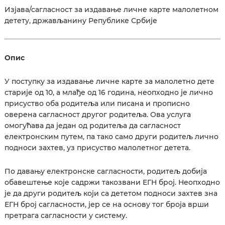
Изјава/сагласност за издавање личне карте малолетном
детету, држављанину Републике Србије
Опис
У поступку за издавање личне карте за малолетно дете
старије од 10, а млађе од 16 година, неопходно је лично
присуство оба родитеља или писана и прописно
оверена сагласност другог родитеља. Ова услуга
омогућава да један од родитеља да сагласност
електронским путем, па тако само други родитељ лично
подноси захтев, уз присуство малолетног детета.
По давању електронске сагласности, родитељ добија
обавештење које садржи такозвани ЕГН број. Неопходно
је да други родитељ који са дететом подноси захтев зна
ЕГН број сагласности, јер се на основу тог броја врши
претрага сагласности у систему.