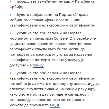
поседујете важећу личну карту Републике
Србије,
будете пријављени на Портал еУправа
мобилном апликацијом ConsentID или
квалификованим електронским сертификатом,
уколико сте пријављени на Портал
мобилном апликацијом ConsentID, потребно је
да имате издат квалификовани електронски
сертификат у клауду како бисте могли да
потпишете сагласност. Упутство за издавање
квалификованог сертификата у клауду је
доступно на
линку
,
уколико сте пријављени на Портал
квалификованим електронским сертификатом,
потребно је да имате инсталирану апликацију за
електронско потписивање на Вашем рачунару
како бисте могли да потпишете сагласност.
Апликацију за електронско потписивање
можете да преузмете
ОВДЕ
.