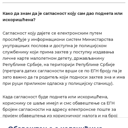
Како да знам да је сагласност коју сам дао поднета или
искоришћена?
Сагласност коју дајете се електронским путем
прослеђује у информациони систем Министарства
унутрашњих послова и доступна је полицијском
службенику који прима захтев у поступку издавања
личне карте малолетном детету, држављанину
Републике Србије, на територији Републике Србије
(претрага датих сагласности врши се по ЕГН броју па је
зато важно да га родитељ који подноси захтев зна и има
при руци приликом одласка у полицијску станицу).
Када сагласност буде поднета или искоришћена,
кориснику се шаље имејл и смс обавештење са ЕГН
бројем сагласности на адресу електронске поште за
пријем обавештења из корисничког налога и на број
телефона, уколико је унет на корисничком профилу.