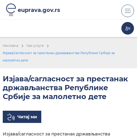
euprava.gov.rs
Насловна
Све услуге
Изјава/сагласност за престанак држављанства Републике Србије за
малолетно дете
Изјава/сагласност за престанак
држављанства Републике
Србије за малолетно дете
Читај ми
Изјава/сагласност за престанак држављанства