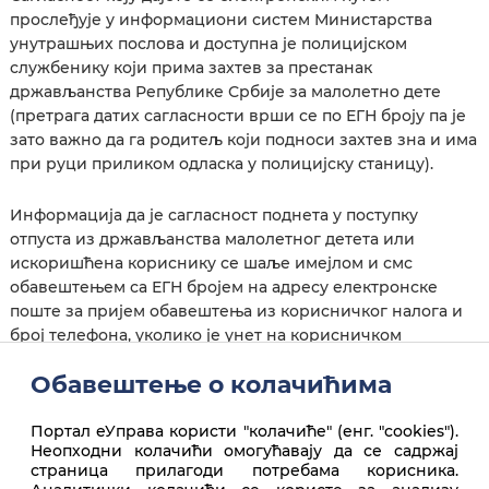
прослеђује у информациони систем Министарства
унутрашњих послова и доступна је полицијском
службенику који прима захтев за престанак
држављанства Републике Србије за малолетно дете
(претрага датих сагласности врши се по ЕГН броју па је
зато важно да га родитељ који подноси захтев зна и има
при руци приликом одласка у полицијску станицу).
Информација да је сагласност поднета у поступку
отпуста из држављанства малолетног детета или
искоришћена кориснику се шаље имејлом и смс
обавештењем са ЕГН бројем на адресу електронске
поште за пријем обавештења из корисничког налога и
број телефона, уколико је унет на корисничком
профилу.
Обавештење о колачићима
Портал еУправа користи "колачиће" (енг. "cookies").
Неопходни колачићи омогућавају да се садржај
страница прилагоди потребама корисника.