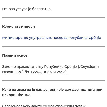
Не, ова услуга је бесплатна.
Корисни линкови
Министарство унутрашњих послова Републике Србије
Правни основ
Закон о држављанству Републике Србије („Службени
гласник РС“ бр. 135/04, 90/07 и 24/18).
Како да знам да је сагласност коју сам дао поднета или
искоришћена?
Сагласност коју дајете се електронским путем