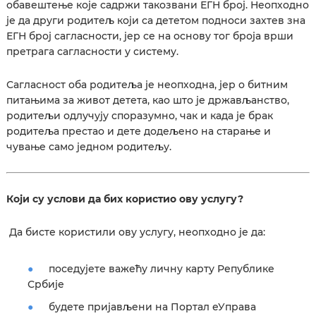
обавештење које садржи такозвани ЕГН број. Неопходно
је да други родитељ који са дететом подноси захтев зна
ЕГН број сагласности, јер се на основу тог броја врши
претрага сагласности у систему.
Сагласност оба родитеља је неопходна, јер о битним
питањима за живот детета, као што је држављанство,
родитељи одлучују споразумно, чак и када је брак
родитеља престао и дете додељено на старање и
чување само једном родитељу.
Који су услови да бих користио ову услугу?
Да бисте користили ову услугу, неопходно је да:
поседујете важећу личну карту Републике
Србије
будете пријављени на Портал еУправа