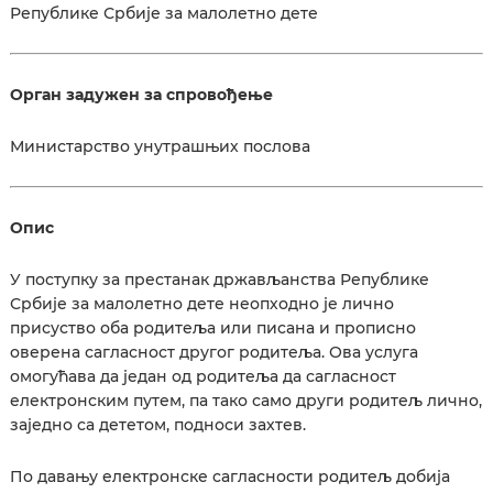
Републике Србије за малолетно дете
Орган задужен за спровођење
Министарство унутрашњих послова
Опис
У поступку за престанак држављанства Републике
Србије за малолетно дете неопходно је лично
присуство оба родитеља или писана и прописно
оверена сагласност другог родитеља. Ова услуга
омогућава да један од родитеља да сагласност
електронским путем, па тако само други родитељ лично,
заједно са дететом, подноси захтев.
По давању електронске сагласности родитељ добија