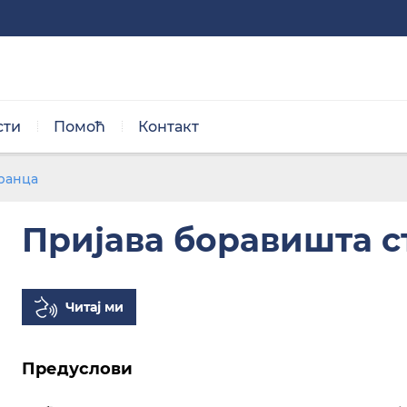
сти
Помоћ
Контакт
Нормална величина
ОПИС
ранца
Пријава боравишта с
Читај ми
Црно/бела тема
Предуслови