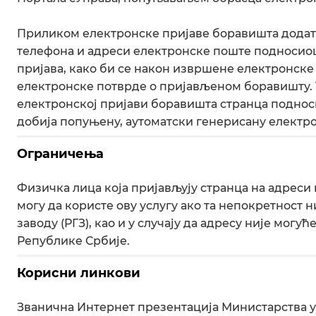
Приликом електронске пријаве боравишта додатн
телефона и адреси електронске поште подносиоца
пријава, како би се након извршене електронске
електронске потврде о пријављеном боравишту. 
електронској пријави боравишта странца подноси
добија попуњену, аутоматски генерисану електр
Ограничења
Физичка лица која пријављују странца на адреси
могу да користе ову услугу ако та непокретност
заводу (РГЗ), као и у случају да адресу није мог
Републикe Србије.
Корисни линкови
Званична Интернет презентација Министарства 