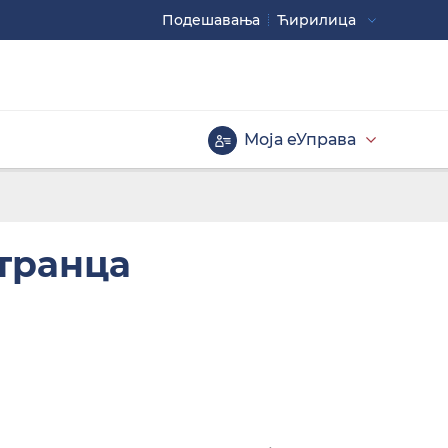
Подешавaња
Ћирилица
Употребите
CTRL+ за повећавање
CTRL- за смањивање
Моја еУправа
Велика слова
транца
Инверзна тема