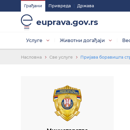
Грађани
Привреда
Држава
Подешавaња
euprava.gov.rs
Изаберите стил приказа слова
Услуге
Животни догађаји
Ве
Умањена слова
Насловна
Све услуге
Пријава боравишта ст
Изаберите тему
Основна тема