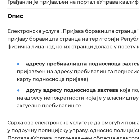
Грађанин је пријављен на портал еУправа квал
Опис
Електронска услуга „Пријава боравишта странца
пријаву боравишта странца на територији Републ
физичка лица код којих странци долазе у посету
адресу пребивалишта подносиоца захте
пријављен на адресу пребивалишта подносиоца
карту подносиоца пријаве)
другу адресу подносиоца захтева
која п
на адресу непокретности која је у власништву
актуелно пребивалиште.
Сврха ове електронске услуге је да омогући приј
у подручну полицијску управу, односно полицијск
Портала еУправа, попуњавањем обрасца електрон