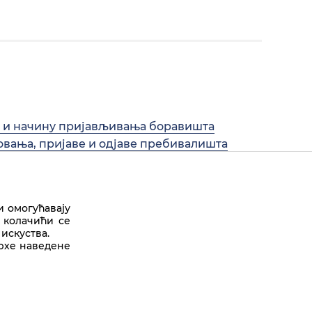
а и начину пријављивања боравишта
овања, пријаве и одјаве пребивалишта
и омогућавају
 колачићи се
искуства.
Врх стране
врхе наведене