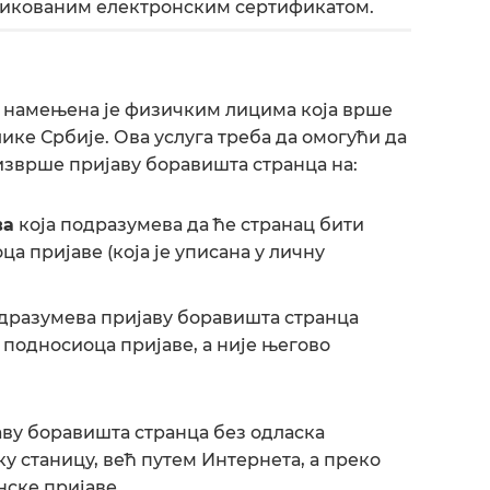
ификованим електронским сертификатом.
“ намењена је физичким лицима која врше
ике Србије. Ова услуга треба да омогући да
 изврше пријаву боравишта странца на:
ва
која подразумева да ће странац бити
 пријаве (која је уписана у личну
одразумева пријаву боравишта странца
 подносиоца пријаве, а није његово
аву боравишта странца без одласка
у станицу, већ путем Интернета, а преко
ске пријаве.