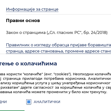
Информације за странце
Правни основ
Закон о странцима („Сл. гласник РС“, бр. 24/2018)
Правилник о изгледу обрасца пријаве боравишт
странца, адресе становања, промене адресе стан
странца
(„Сл. гласник РС“, бр. 84/2018)
ење о колачићима
ва користи "колачиће" (енг. "cookies"). Неопходни колачић
ај страница прилагоди потребама корисника. Аналитички
нализу коришћења услуга у циљу унапређења корисничког 
рихватам" дајете сагласност за коришћење колачића у с
авања колачића можете променити у било ком тренутку.
ДНИ
АНАЛИТИЧКИ