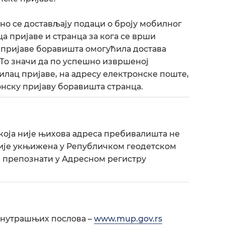
о се достављају подаци о броју мобилног
 пријаве и странца за кога се врши
 пријаве боравишта омогућила достава
То значи да по успешно извршеној
лац пријаве, на адресу електронске поште,
онску пријаву боравишта странца.
 која није њихова адреса пребивалишта не
 није укњижена у Републичком геодетском
уће препознати у Адресном регистру
унутрашњих послова –
www.mup.gov.rs