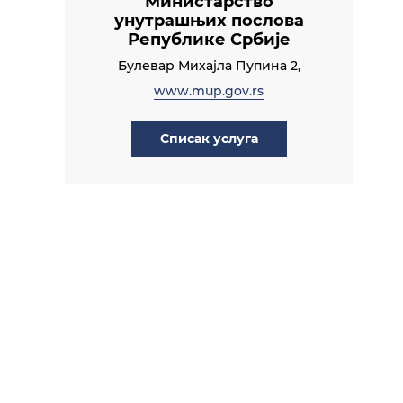
Министарство
унутрашњих послова
Републике Србије
Булевар Михајла Пупина 2,
www.mup.gov.rs
Списак услуга