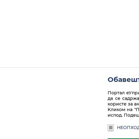
Обавешт
Портал еУпра
да се садрж
користе за а
Kликом на "П
испод. Подеш
НЕОПХО
Linkedin
Instagram
Facebook
Twitter
Play
euprava.gov.rs