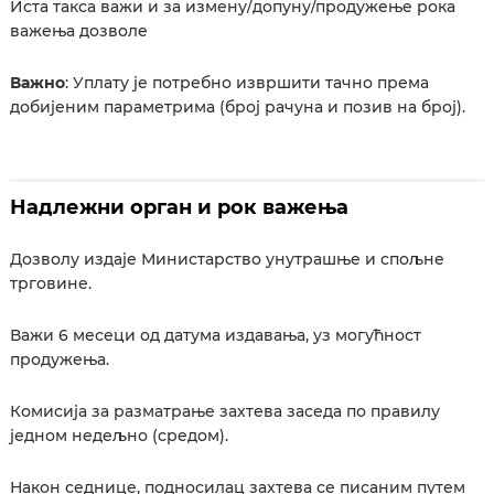
Иста такса важи и за измену/допуну/продужење рока
важења дозволе
Важно
: Уплату је потребно извршити тачно према
добијеним параметрима (број рачуна и позив на број).
Надлежни орган и рок важења
Дозволу издаје Министарство унутрашње и спољне
трговине.
Важи 6 месеци од датума издавања, уз могућност
продужења.
Комисија за разматрање захтева заседа по правилу
једном недељно (средом).
Након седнице, подносилац захтева се писаним путем