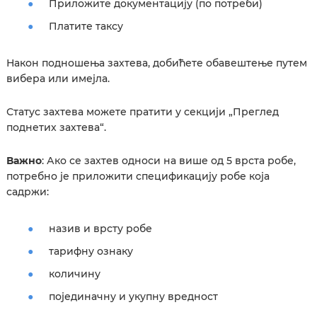
Приложите документацију (по потреби)
Платите таксу
Након подношења захтева, добићете обавештење путем
вибера или имејла.
Статус захтева можете пратити у секцији „Преглед
поднетих захтева“.
Важно
: Ако се захтев односи на више од 5 врста робе,
потребно је приложити спецификацију робе која
садржи:
назив и врсту робе
тарифну ознаку
количину
појединачну и укупну вредност