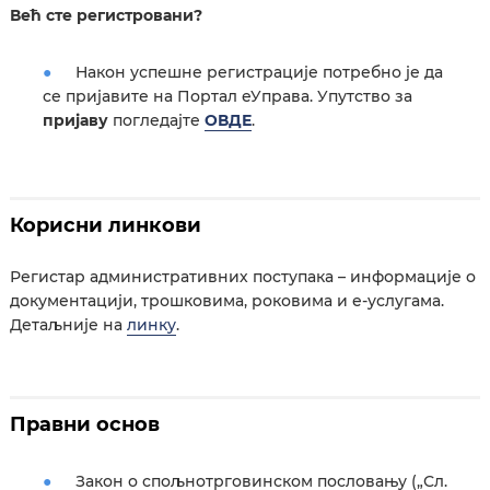
Већ сте регистровани?
Након успешне регистрације потребно је да
се пријавите на Портал еУправа. Упутство за
пријаву
погледајте
ОВДЕ
.
Корисни линкови
Регистар административних поступака – информације о
документацији, трошковима, роковима и е‑услугама.
Детаљније на
линку
.
Правни основ
Закон о спољнотрговинском пословању („Сл.