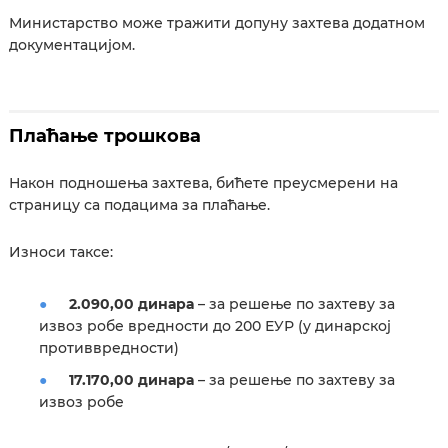
Министарство може тражити допуну захтева додатном
документацијом.
Плаћање трошкова
Након подношења захтева, бићете преусмерени на
страницу са подацима за плаћање.
Износи таксе:
2.090,00 динара
– за решење по захтеву за
извоз робе вредности до 200 ЕУР (у динарској
противвредности)
17.170,00 динара
– за решење по захтеву за
извоз робе