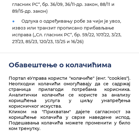
гласник РС“, бр. 36/09, 36/11-др. закон, 88/11 и
89/15-др. закон)
Одлука о одређивању робе за чији је увоз,
извоз или транзит прописано прибављање
исправа („Сл. гласник РС“, бр. 59/22, 107/22, 3/23,
27/23, 85/23, 120/23, 13/25 и 16/26)
Обавештење о колачићима
Портал еУправа користи "колачиће" (енг. "cookies").
Неопходни колачићи омогућавају да се садржај
страница прилагоди потребама корисника.
Аналитички колачићи се користе за анализу
коришћења услуга у циљу унапређења
корисничког искуства.
Врх стране
Kликом на "Прихватам" дајете сагласност за
коришћење колачића у сврхе наведене испод.
Подешавања колачића можете променити у било
ком тренутку.