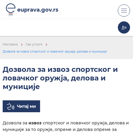
euprava.gov.rs
Насловна
Све услуге
КОРИСНИ ЛИНКОВИ
Дозвола за извоз спортског и ловачког оружја, делова и муниције
Дозвола за извоз спортског и
ловачког оружја, делова и
муниције
Читај ми
Дозвола за
извоз
спортског и ловачког оружја, делова и
муниције за то оружје, опреме и делова опреме за