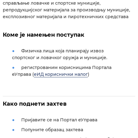
справљање ловачке и спортске муниције,
репродукцијског материјала за производњу муниције,
експлозивног материјала и пиротехничких средстава
Коме је намењен поступак
Физичка лица која планирају извоз
спортског и ловачког оружја и муниције.
регистрованим корисницима Портала
еУправа (
еИД кориснички налог
)
Како поднети захтев
Пријавите се на Портал еУправа
Попуните образац захтева