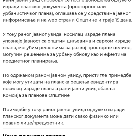
Рани јавни увид спроводи се после доношења одлуке о
изради планског документа (просторног или
урбанистичког плана), оглашава се у средствима јавног
информисања и на web страни Општине и траје 15 дана.
У току раног јавног увида носилац израде плана
упознаје јавност са општим циљевима и сврхом израде
плана, могућим решењима за развој просторне целине,
могућим решењима за урбану обнову као и ефектима
предметног планирања.
По одржаном раном јавном увиду, пристигле примедбе
које могу утицати на планска решења евидентира
носилац израде плана а рани јавни увид обавља
Комсија за планове Општинe
Примедбе у току раног јавног увида одлуке о изради
планског документа може дати свако физичко или
правно лице/предузетник.