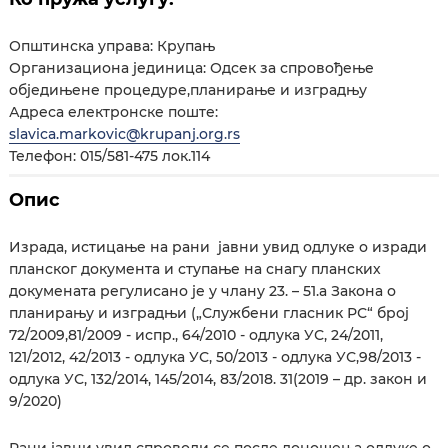
Општинска управа: Крупањ
Организациона јединица: Одсек за спровођење
обједињене процедуре,планирање и изградњу
Адреса електронске поште:
slavica.markovic@krupanj.org.rs
Телефон: 015/581-475 лок.114
Опис
Израда, истицање на рани јавни увид одлуке о изради
планског документа и ступање на снагу планских
докумената регулисано је у члану 23. – 51.а Закона о
планирању и изградњи („Службени гласник РС“ број
72/2009,81/2009 - испр., 64/2010 - одлука УС, 24/2011,
121/2012, 42/2013 - одлука УС, 50/2013 - одлука УС,98/2013 -
одлука УС, 132/2014, 145/2014, 83/2018. 31(2019 – др. закон и
9/2020)