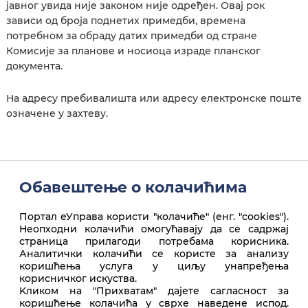
јавног увида није законом није одређен. Овај рок
зависи од броја поднетих примедби, времена
потребном за обраду датих примедби од стране
Комисије за планове и носиоца израде планског
документа.
На адресу пребивалишта или адресу електронске поште
означене у захтеву.
Обавештење о колачићима
Портал еУправа користи "колачиће" (енг. "cookies").
Неопходни колачићи омогућавају да се садржај
Покрени услугу
страница прилагоди потребама корисника.
Аналитички колачићи се користе за анализу
коришћења услуга у циљу унапређења
корисничког искуства.
Врх стране
Kликом на "Прихватам" дајете сагласност за
коришћење колачића у сврхе наведене испод.