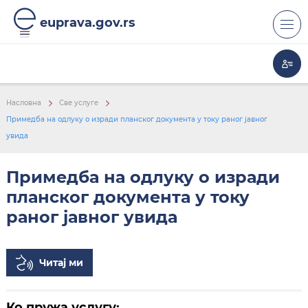
euprava.gov.rs
Насловна
Све услуге
Примедба на одлуку о изради планског документа у току раног јавног
РОК И НАЧИН ДОСТАВЕ
увида
Примедба на одлуку о изради
планског документа у току
раног јавног увида
Читај ми
Ко пружа услугу: