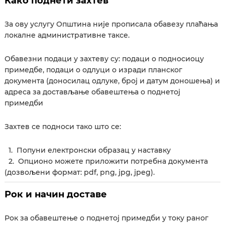
Како поднети захтев
За ову услугу Општина није прописала обавезу плаћања
локалне административне таксе.
Обавезни подаци у захтеву су: подаци о подносиоцу
примедбе, подаци о одлуци о изради планског
документа (доносилац одлуке, број и датум доношења) и
адреса за достављање обавештења о поднетој
примедби
Захтев се подноси тако што се:
1. Попуни електронски образац у наставку
2.
Опционо можете приложити потребна документа
(дозвољени формат: pdf, png, jpg, jpeg)
.
Рок и начин доставе
Рок за обавештење о поднетој примедби у току раног