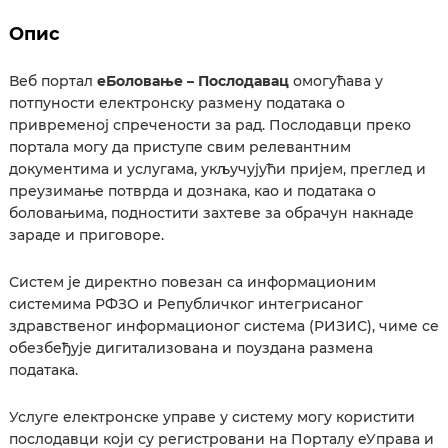
Опис
Веб портал
еБоловање – Послодавац
омогућава у
потпуности електронску размену података о
привременој спречености за рад. Послодавци преко
портала могу да приступе свим релевантним
документима и услугама, укључујући пријем, преглед и
преузимање потврда и дознака, као и података о
боловањима, подностити захтеве за обрачун накнаде
зараде и приговоре.
Систем је директно повезан са информационим
системима РФЗО и Републичког интегрисаног
здравственог информационог система (РИЗИС), чиме се
обезбеђује дигитализована и поуздана размена
података.
Услуге електронске управе у систему могу користити
послодавци који су регистровани на Порталу еУправа и