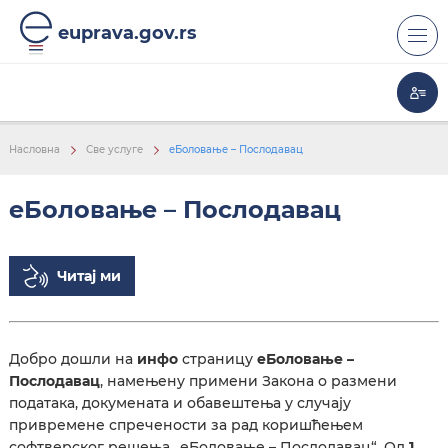
euprava.gov.rs
КОРИСНИ ЛИНКОВИ
Насловна
Све услуге
еБоловање – Послодавац
еБоловање – Послодавац
Читај ми
Добро дошли на
инфо
страницу
еБоловање –
Послодавац
, намењену примени Закона о размени
података, докумената и обавештења у случају
привремене спречености за рад коришћењем
софтверског решења „еБоловање – Послодавац“. Од
1.