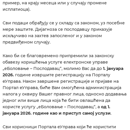
пример, на крају месеца или у случају промене
исплатиоца).
Сви подаци обрађују се у складу са законом, уз посебне
мере заштите. Дијагноза се послодавцу приказује
искључиво на захтев запосленог и у законом
предвиђеном случају.
Како би се благовремено припремили за законску
обавезу коришћења услуге електронске управе
„еБоловање – Послодавац“, молимо Вас да до
1. јануара
2026.
године извршите регистрацију на Порталу
еУправа. Након завршене регистрације и пријаве на
Портал еУправа, биће Вам омогућена администрација
налога у оквиру Вашег правног лица, односно додавања
једног или више лица која ће бити овлашћена да
користе услугу „еБоловање – Послодавац“, а
од 1.
јануара 2026. године као и приступ самој услузи
.
Сви корисници Портала еУправа који ће користити