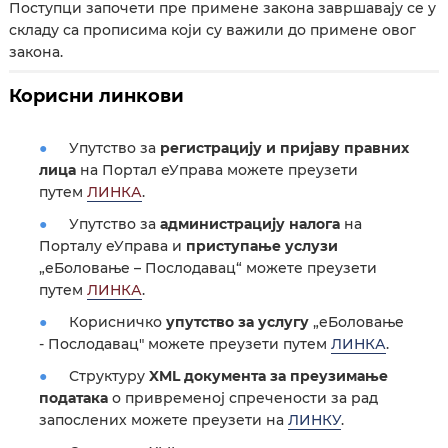
Поступци започети пре примене закона завршавају се у
складу са прописима који су важили до примене овог
закона.
Корисни линкови
Упутство за
регистрацију и пријаву правних
лица
на Портал еУправа можете преузети
путем
ЛИНКА
.
Упутство за
администрацију налога
на
Порталу еУправа и
приступање услузи
„еБоловање – Послодавац“ можете преузети
путем
ЛИНКА
.
Корисничко
упутство за услугу
„еБоловање
- Послодавац" можете преузети путем
ЛИНКА
.
Структуру
XML документа за преузимање
података
о привременој спречености за рад
запослених можете преузети на
ЛИНКУ
.