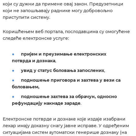
који су дужни да примене овај закон. Предузетници
који не запошљавају раднике могу добровољно
приступити систему.
Коришћењем веб портала, послодавцима су омогућене
следеће електронске услуге:
пријем и преузимање електронских
потврда и дознака
,
увид у статус боловања запослених
,
подношење приговора и захтева у вези са
боловањем,
подношење захтева за обрачун, односно
рефундацију накнаде зараде
.
Електронске потврде и дознаке које издаје изабрани
лекар имају доказну снагу јавне исправе. У одређеним
ситуацијама систем аутоматски генерише дознаку (на