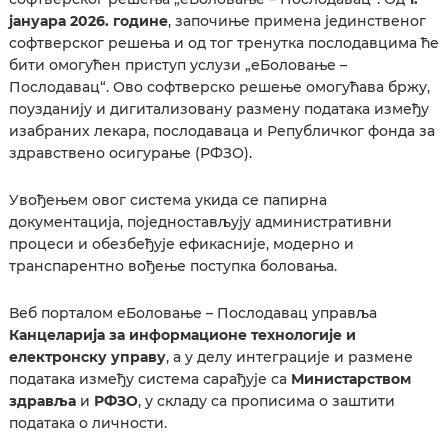
јануара 2026. године
, започиње примена јединственог
софтверског решења и од тог тренутка послодавцима ће
бити омогућен приступ услузи „еБоловање –
Послодавац“. Ово софтверско решење омогућава бржу,
поузданију и дигитализовану размену података између
изабраних лекара, послодаваца и Републичког фонда за
здравствено осигурање (РФЗО).
Увођењем овог система укида се папирна
документација, поједностављују административни
процеси и обезбеђује ефикасније, модерно и
транспарентно вођење поступка боловања.
Веб порталом еБоловање – Послодавац управља
Канцеларија за информационе технологије и
електронску управу
, а у делу интеграције и размене
података између система сарађује са
Министарством
здравља
и
РФЗО
, у складу са прописима о заштити
података о личности.