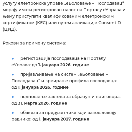
услугу електронске управе „еБоловање – Послодавац“
морају имати регистрован налог на Порталу еУправа и
њему приступати квалификованим електронским
сертификатом (КЕС) или путем апликације ConsentID
(ЦИД).
Рокови за примену система:
регистрација послодаваца на Порталу
еУправа: до
1. јануара 2026. године
пријављивање на систем
„еБоловање –
Послодавац“ и креирање профила послодавца
:
од
1. јануара 2026. године
подношење захтева за обрачун и приговора:
од
31. марта 2026. године
обавеза за предузетнике који запошљавају
раднике: од
1. јануара 2027. године