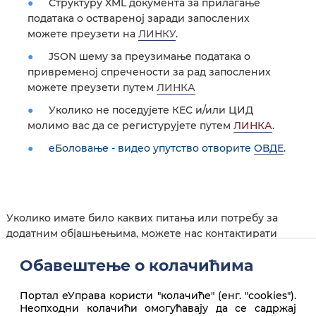
Структуру XML
документа за прилагање
података о оствареној заради запослених
можете преузети на
ЛИНКУ
.
JSON шему за преузимање података о
привременој спречености за рад запослених
можете преузети путем
ЛИНКА
Уколико не поседујете КЕС и/или ЦИД
молимо вас да се регистурујете путем
ЛИНКА
.
еБоловање - видео упутство отворите
ОВДЕ
.
Уколико имате било каквих питања или потребу за
додатним објашњењима, можете нас контактирати
путем
контакт
форме
на Порталу еУправа.
Обавештење о колачићима
Портал еУправа користи "колачиће" (енг. "cookies").
Неопходни колачићи омогућавају да се садржај