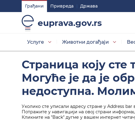
Грађани
Привреда
Држава
Подешавaња
euprava.gov.rs
Изаберите стил приказа слова
Услуге
Животни догађаји
Ве
Умањена слова
Страница коју сте
Могуће је да је о
Изаберите тему
недоступна. Молим
Уколико сте уписали адресу стране у Address bar 
Основна тема
Потражите у навигацији на овој страни информаци
Кликните на "Back" дугме у вашем интернет читач