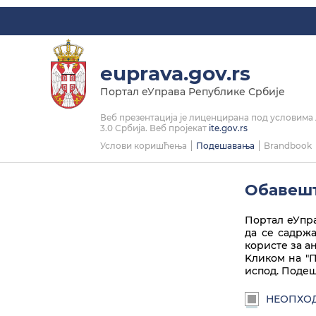
Linkedin
Instagram
Facebook
Twitter
Play
euprava.gov.rs
Портал еУправа Републике Србије
Веб презентација је лиценцирана под условим
3.0 Србија. Веб пројекат
ite.gov.rs
Услови коришћења
Подешавања
Brandbook
Обавешт
Портал еУпра
да се садрж
користе за а
Kликом на "П
испод. Подеш
НЕОПХО