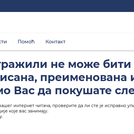
сти
Помоћ
Контакт
Нормална величина
 тражили не може бити
брисана, преименована
о Вас да покушате сл
вашег интернет читача, проверите да ли сте је исправно уп
Црно/бела тема
је које вас занимају.
у.