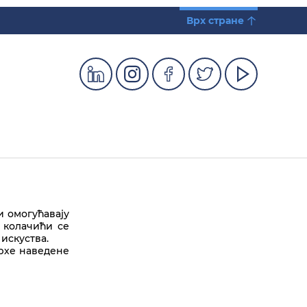
Врх стране
и омогућавају
 колачићи се
искуства.
врхе наведене