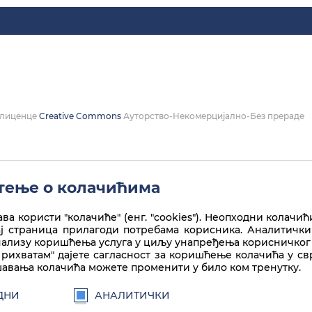
а лиценце
Creative Commons
Ауторство-Некомерцијално-Без прераде
ење о колачићима
ва користи "колачиће" (енг. "cookies"). Неопходни колачић
ај страница прилагоди потребама корисника. Аналитички
нализу коришћења услуга у циљу унапређења корисничког 
рихватам" дајете сагласност за коришћење колачића у с
авања колачића можете променити у било ком тренутку.
ДНИ
АНАЛИТИЧКИ