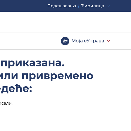
Подешавaња
Ћирилица
Употребите
CTRL+ за повећавање
CTRL- за смањивање
Моја еУправа
Велика слова
 приказана.
 или привремено
едеће:
исали.
Инверзна тема