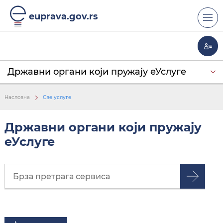
euprava.gov.rs
Државни органи који пружају еУслуге
Непознат
Локална самоуправа
Државна управа
Јавне службе
Предшколска установа
Установа основног образовања
Установа средњег образовања
Установа високог образовања
Центар за социјални рад
Амбасаде
Насловна
Све услуге
Државни органи који пружају
еУслуге