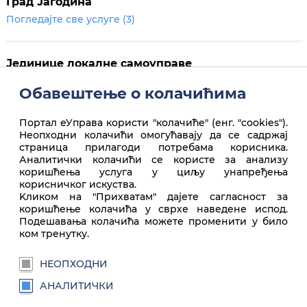
Град Јагодина
Погледајте све услуге (3)
Јединице локалне самоуправе
Погледајте све услуге (1)
Обавештење о колачићима
Портал еУправа користи "колачиће" (енг. "cookies").
Неопходни колачићи омогућавају да се садржај
страница прилагоди потребама корисника.
Аналитички колачићи се користе за анализу
коришћења услуга у циљу унапређења
корисничког искуства.
Врх стране
Kликом на "Прихватам" дајете сагласност за
коришћење колачића у сврхе наведене испод.
Подешавања колачића можете променити у било
ком тренутку.
НЕОПХОДНИ
АНАЛИТИЧКИ