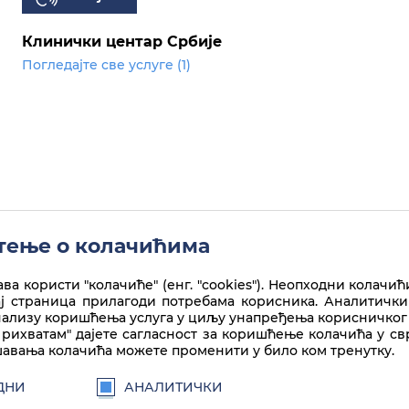
Клинички центар Србије
Погледајте све услуге (1)
ење о колачићима
ва користи "колачиће" (енг. "cookies"). Неопходни колачић
ај страница прилагоди потребама корисника. Аналитички
нализу коришћења услуга у циљу унапређења корисничког 
рихватам" дајете сагласност за коришћење колачића у с
авања колачића можете променити у било ком тренутку.
ДНИ
АНАЛИТИЧКИ
а лиценце
Creative Commons
Ауторство-Некомерцијално-Без прераде