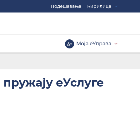
Подешавaња
Ћирилица
Употребите
CTRL+ за повећавање
CTRL- за смањивање
Моја еУправа
Велика слова
 пружају еУслуге
Инверзна тема