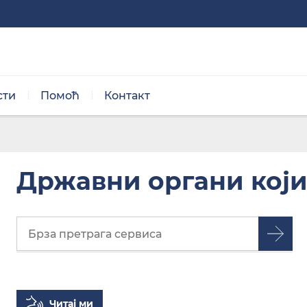
сти
Помоћ
Контакт
Нормална величина
Државни органи који
Црно/бела тема
Читај ми