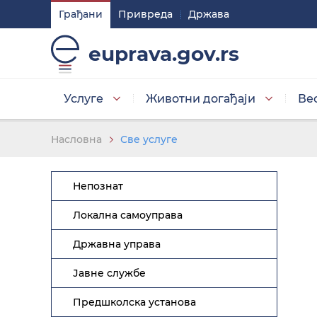
Грађани
Привреда
Држава
Подешавaња
euprava.gov.rs
Изаберите стил приказа слова
Услуге
Животни догађаји
Ве
Умањена слова
Насловна
Све услуге
Непознат
Изаберите тему
Локална самоуправа
Државна управа
Основна тема
Јавне службе
Предшколска установа