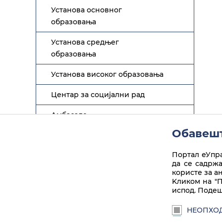
Установа основног
образовања
Установа средњег
образовања
Установа високог образовања
Центар за социјални рад
Амбасаде
Обавешт
Портал еУпра
да се садрж
користе за а
Linkedin
Instagram
Facebook
Twitter
Play
euprava.gov.rs
Kликом на "П
испод. Подеш
Портал еУправа Републике Србије
НЕОПХО
Веб презентација је лиценцирана под условим
3.0 Србија. Веб пројекат
ite.gov.rs