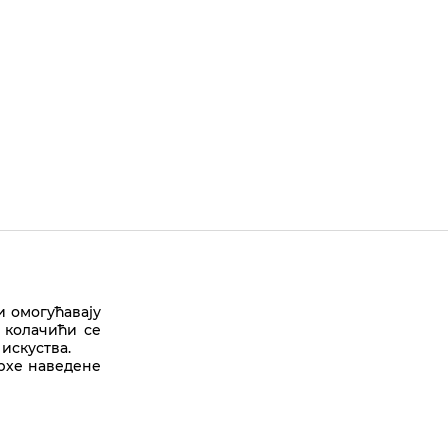
Врх стране
и омогућавају
 колачићи се
искуства.
врхе наведене