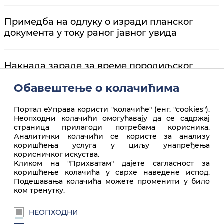
Примедба на одлуку о изради планског
документа у току раног јавног увида
Накнада зараде за време породиљског
одсуства
Обавештење о колачићима
Портал еУправа користи "колачиће" (енг. "cookies").
Неопходни колачићи омогућавају да се садржај
страница прилагоди потребама корисника.
Аналитички колачићи се користе за анализу
коришћења услуга у циљу унапређења
корисничког искуства.
Врх стране
Kликом на "Прихватам" дајете сагласност за
коришћење колачића у сврхе наведене испод.
Подешавања колачића можете променити у било
ком тренутку.
НЕОПХОДНИ