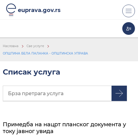
euprava.gov.rs
Насловна
Све услуге
ОПШТИНА БЕЛА ПАЛАНКА - ОПШТИНСКА УПРАВА
Списак услуга
Примедба на нацрт планског документа у
току јавног увида