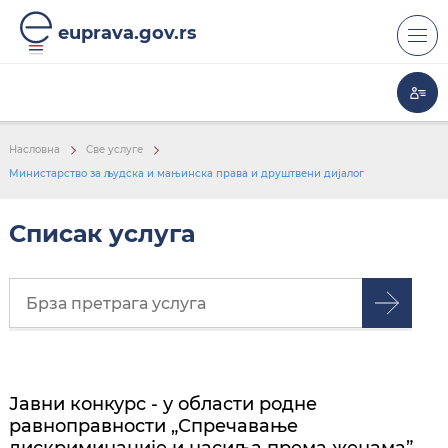
euprava.gov.rs
Насловна
Све услуге
Министарство за људска и мањинска права и друштвени дијалог
Списак услуга
Јавни конкурс - у области родне
равноправности „Спречавање
дискриминације и насиља према женама”