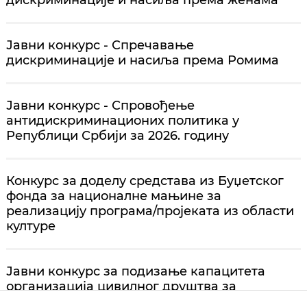
Јавни конкурс - Спречавање
дискриминације и насиља према Ромима
Јавни конкурс - Спровођење
антидискриминационих политика у
Републици Србији за 2026. годину
Конкурс за доделу средстава из Буџетског
фонда за националне мањине за
реализацију програма/пројеката из области
културе
Јавни конкурс за подизање капацитета
организација цивилног друштва за
укључивање у законодавни процес