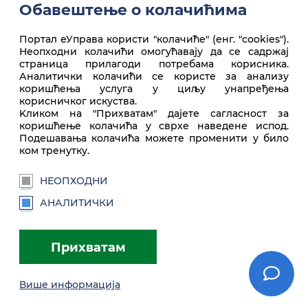
Обавештење о колачићима
Портал еУправа користи "колачиће" (енг. "cookies").
Неопходни колачићи омогућавају да се садржај
страница прилагоди потребама корисника.
Аналитички колачићи се користе за анализу
коришћења услуга у циљу унапређења
корисничког искуства.
Врх стране
Kликом на "Прихватам" дајете сагласност за
коришћење колачића у сврхе наведене испод.
Подешавања колачића можете променити у било
ком тренутку.
НЕОПХОДНИ
АНАЛИТИЧКИ
euprava.gov.rs
Прихватам
Портал еУправа Републике Србије
Више информација
Услови коришћења
Подешавања
Brandbook