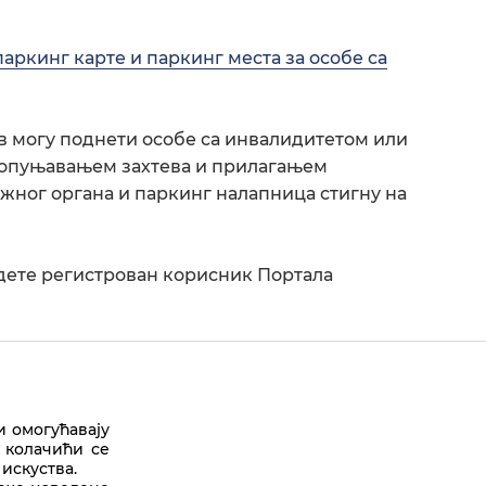
паркинг карте и паркинг места за особе са
ев могу поднети особе са инвалидитетом или
попуњавањем захтева и прилагањем
жног органа и паркинг налапница стигну на
будете регистрован корисник Портала
и омогућавају
 колачићи се
искуства.
Врх стране