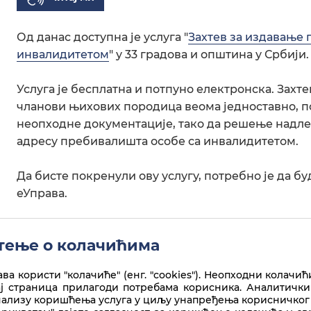
Од данас доступна је услуга "
Захтев за издавање 
инвалидитетом
" у 33 градова и општина у Србији.
Услуга је бесплатна и потпуно електронска. Захт
чланови њихових породица веома једноставно, 
неопходне документације, тако да решење надле
адресу пребивалишта особе са инвалидитетом.
Да бисте покренули ову услугу, потребно је да 
еУправа.
Више информација доступно је
ОВДЕ
.
ење о колачићима
ва користи "колачиће" (енг. "cookies"). Неопходни колачић
ај страница прилагоди потребама корисника. Аналитички
нализу коришћења услуга у циљу унапређења корисничког 