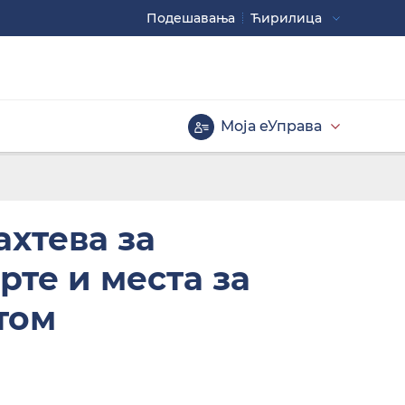
Подешавaња
Ћирилица
Употребите
CTRL+ за повећавање
CTRL- за смањивање
Моја еУправа
Велика слова
хтева за
рте и места за
том
Инверзна тема