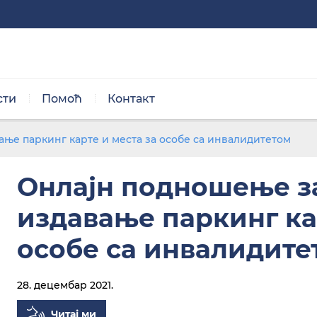
сти
Помоћ
Контакт
Нормална величина
ање паркинг карте и места за особе са инвалидитетом
Онлајн подношење за
издавање паркинг ка
особе са инвалидите
Црно/бела тема
28. децембар 2021.
Читај ми