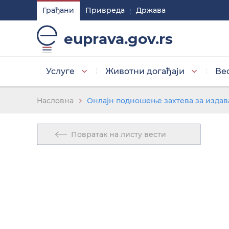
Грађани
Привреда
Држава
Подешавaња
euprava.gov.rs
Изаберите стил приказа слова
Услуге
Животни догађаји
Ве
Умањена слова
Насловна
Онлајн подношење захтева за издав
Повратак на листу вести
Изаберите тему
Основна тема