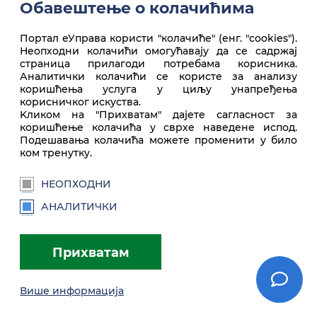
Обавештење о колачићима
Портал еУправа користи "колачиће" (енг. "cookies").
euprava.gov.rs
Неопходни колачићи омогућавају да се садржај
страница прилагоди потребама корисника.
Портал еУправа Републике Србије
Аналитички колачићи се користе за анализу
коришћења услуга у циљу унапређења
Услови коришћења
Подешавања
Brandbook
корисничког искуства.
Kликом на "Прихватам" дајете сагласност за
коришћење колачића у сврхе наведене испод.
Подешавања колачића можете променити у било
ком тренутку.
НЕОПХОДНИ
АНАЛИТИЧКИ
Прихватам
Више информација