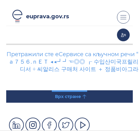
euprava.gov.rs
Претражили сте еСервисе са кључном речи
ａ７５６.ｎＥＴ ◀◀┛┛☜◎◎ ┎ 수입산미국프릴리지
디서 ÷ 씨알리스 구매처 사이트 ＋ 정품비아그
Врх стране