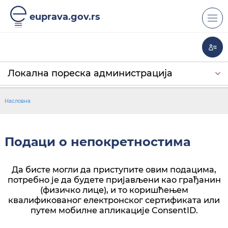
euprava.gov.rs
Локална пореска администрација
Министарство државне управе и локалне
Министарство унутрашњих послова
Централни регистар обавезног социјалног
Мој РФЗО
Републички геодетски завод
Национална служба за запошљавање
Републички фонд за пензијско и инвалидско
Бирачко место
Пореска управа РС
Ново
Стање на рачунима
Подаци о непокретностимa
самоуправе
осигурања
Стање на евиденцији
Преглед евиденција
осигурање
Лична карта
Пасош
Пребивалиште
Држављанство
Боравиште
Привремено боравиште иностранство
Возачке дозволе
Регистрација возила
Оружје у легалном поседу
Преглед саобраћајних прекршаја
Ново
Насловна
Матична књига рођених
Матична књига венчаних
Подаци о непокретностимa
Да бисте могли да приступите овим подацима,
потребно је да будете пријављени као грађанин
(физичко лице), и то коришћењем
квалификованог електронског сертификата или
путем мобилне апликације ConsentID.