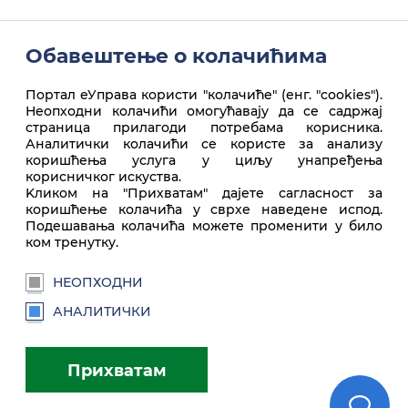
Обавештење о колачићима
Портал еУправа користи "колачиће" (енг. "cookies").
Неопходни колачићи омогућавају да се садржај
страница прилагоди потребама корисника.
Аналитички колачићи се користе за анализу
коришћења услуга у циљу унапређења
корисничког искуства.
Врх стране
Kликом на "Прихватам" дајете сагласност за
коришћење колачића у сврхе наведене испод.
Подешавања колачића можете променити у било
ком тренутку.
НЕОПХОДНИ
АНАЛИТИЧКИ
euprava.gov.rs
Прихватам
Портал еУправа Републике Србије