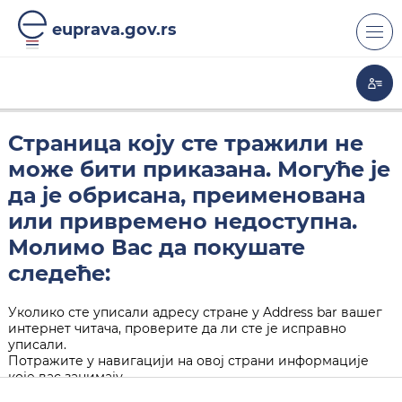
euprava.gov.rs
Страница коју сте тражили не
може бити приказана. Могуће је
да је обрисана, преименована
или привремено недоступна.
Молимо Вас да покушате
следеће:
Уколико сте уписали адресу стране у Address bar вашег
интернет читача, проверите да ли сте је исправно
уписали.
Потражите у навигацији на овој страни информације
које вас занимају.
Кликните на "Back" дугме у вашем интернет читачу.