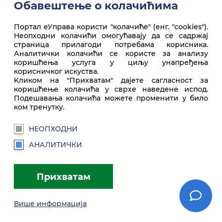
Обавештење о колачићима
Портал еУправа користи "колачиће" (енг. "cookies").
Неопходни колачићи омогућавају да се садржај
Врх стране
страница прилагоди потребама корисника.
Аналитички колачићи се користе за анализу
коришћења услуга у циљу унапређења
корисничког искуства.
Kликом на "Прихватам" дајете сагласност за
коришћење колачића у сврхе наведене испод.
Подешавања колачића можете променити у било
ком тренутку.
НЕОПХОДНИ
euprava.gov.rs
АНАЛИТИЧКИ
Портал еУправа Републике Србије
Прихватам
Услови коришћења
Подешавања
Brandbook
Више информација