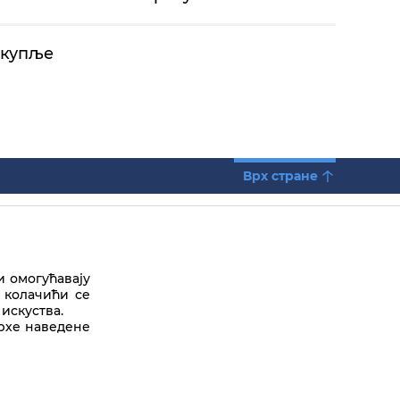
окупље
Врх стране
и омогућавају
 колачићи се
искуства.
врхе наведене