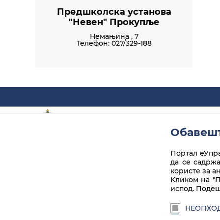
Предшколска установа
"Невен" Прокупље
Немањина , 7
Телефон: 027/329-188
Linkedin
Instagram
Facebook
Twitter
Play
euprava.gov.rs
Обавешт
Портал еУправа Републике Србије
Портал еУпра
да се садрж
Веб презентација је лиценцирана под условим
користе за а
3.0 Србија. Веб пројекат
ite.gov.rs
Kликом на "П
Услови коришћења
Подешавања
Brandbook
испод. Подеш
НЕОПХО