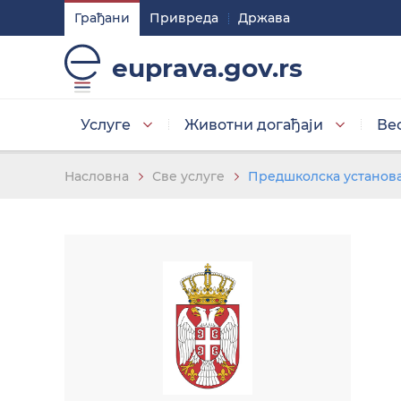
Грађани
Привреда
Држава
Подешавaња
euprava.gov.rs
Изаберите стил приказа слова
Услуге
Животни догађаји
Ве
Умањена слова
Насловна
Све услуге
Предшколска установ
Изаберите тему
Основна тема