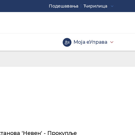
Подешавaња
Ћирилица
Употребите
CTRL+ за повећавање
CTRL- за смањивање
Моја еУправа
Велика слова
Инверзна тема
танова 'Невен' - Прокупље