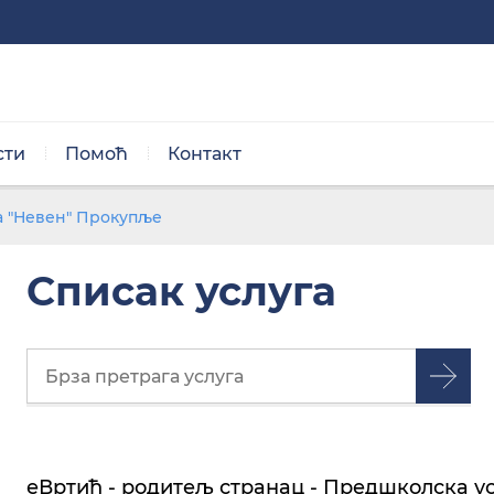
сти
Помоћ
Контакт
Нормална величина
а "Невен" Прокупље
Списак услуга
Црно/бела тема
еВртић - родитељ странац - Предшколска ус