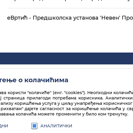
еВртић - Предшколска установа 'Невен' Пр
ење о колачићима
ва користи "колачиће" (енг. "cookies"). Неопходни колачић
ај страница прилагоди потребама корисника. Аналитички
а лиценце
Creative Commons
Ауторство-Некомерцијално-Без прераде
нализу коришћења услуга у циљу унапређења корисничког 
рихватам" дајете сагласност за коришћење колачића у с
авања колачића можете променити у било ком тренутку.
ДНИ
АНАЛИТИЧКИ