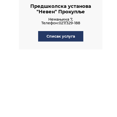
Предшколска установа
"Невен" Прокупље
Немањина 7,
Телефон:027/329-188
Списак услуга