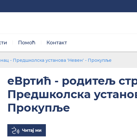
сти
Помоћ
Контакт
Нормална величина
нац - Предшколска установа 'Невен' - Прокупље
еВртић - родитељ стр
Предшколска установа
Прокупље
Црно/бела тема
Читај ми