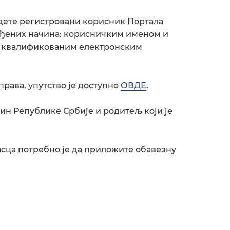
будете регистровани корисник Портала
нуђених начина: корисничким именом и
и квалификованим електронским
права, упутство је доступно
ОВДЕ
.
ин Републике Србије и родитељ који је
сца потребно је да приложите обавезну