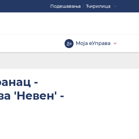
Подешавaња
Ћирилица
Употребите
CTRL+ за повећавање
CTRL- за смањивање
Моја еУправа
Велика слова
анац -
 'Невен' -
Инверзна тема