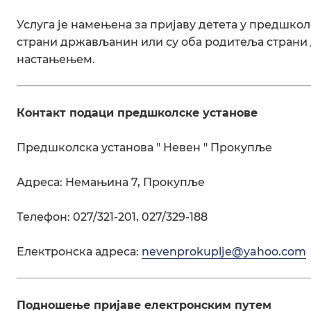
Услуга је намењена за пријаву детета у предшкол
страни држављанин или су оба родитеља стран
настањењем.
Контакт подаци предшколске установе
Предшколска установа " Невен " Прокупље
Адреса: Немањина 7, Прокупље
Телефон: 027/321-201, 027/329-188
Електронска адреса:
nevenprokuplje@yahoo.com
Подношење пријаве електронским путем