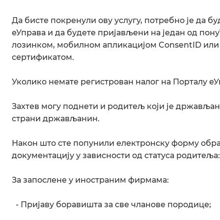
Да бисте покренули ову услугу, потребно је да 
еУправа и да будете пријављени на један од по
лозинком, мобилном апликацијом ConsentID ил
сертификатом.
Уколико немате регистрован налог на Порталу еУ
Захтев могу поднети и родитељ који је држављан
страни држављанин.
Након што сте попунили електронску форму обра
документацију у зависности од статуса родитеља:
За запослене у иностраним фирмама:
- Пријаву боравишта за све чланове породице;