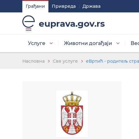
Грађани
Привреда
Држава
Подешавaња
euprava.gov.rs
Изаберите стил приказа слова
Услуге
Животни догађаји
Ве
Умањена слова
Насловна
Све услуге
еВртић - родитељ стра
Изаберите тему
Основна тема