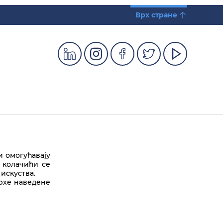
Врх стране
и омогућавају
 колачићи се
искуства.
врхе наведене