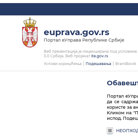
Linkedin
Instagram
Facebook
Twitter
Play
euprava.gov.rs
Портал еУправа Републике Србије
Веб презентација је лиценцирана под условим
3.0 Србија. Веб пројекат
ite.gov.rs
Услови коришћења
Подешавања
Brandbook
Обавешт
Портал еУпра
да се садрж
користе за а
Kликом на "П
испод. Подеш
НЕОПХО