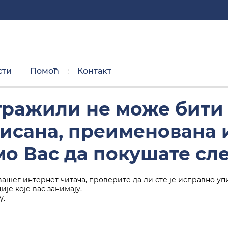
сти
Помоћ
Контакт
Нормална величина
 тражили не може бити
брисана, преименована
о Вас да покушате сл
вашег интернет читача, проверите да ли сте је исправно уп
Црно/бела тема
је које вас занимају.
у.