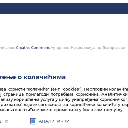
а лиценце
Creative Commons
Ауторство-Некомерцијално-Без прераде
ење о колачићима
ва користи "колачиће" (енг. "cookies"). Неопходни колачић
ај страница прилагоди потребама корисника. Аналитички
нализу коришћења услуга у циљу унапређења корисничког 
рихватам" дајете сагласност за коришћење колачића у с
авања колачића можете променити у било ком тренутку.
ДНИ
АНАЛИТИЧКИ