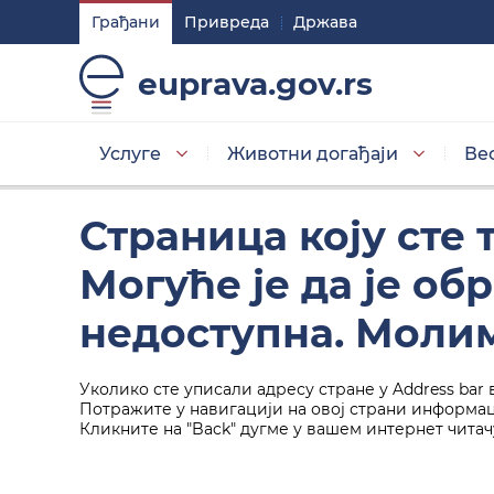
Грађани
Привреда
Држава
Подешавaња
euprava.gov.rs
Изаберите стил приказа слова
Услуге
Животни догађаји
Ве
Умањена слова
Страница коју сте
Могуће је да је о
Изаберите тему
недоступна. Молим
Уколико сте уписали адресу стране у Address bar 
Основна тема
Потражите у навигацији на овој страни информаци
Кликните на "Back" дугме у вашем интернет читач