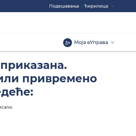
Подешавaња
Ћирилица
Употребите
CTRL+ за повећавање
CTRL- за смањивање
Моја еУправа
Велика слова
 приказана.
 или привремено
едеће:
исали.
Инверзна тема