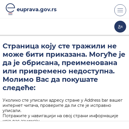
euprava.gov.rs
Страница коју сте тражили не
може бити приказана. Могуће је
да је обрисана, преименована
или привремено недоступна.
Молимо Вас да покушате
следеће:
Уколико сте уписали адресу стране у Address bar вашег
интернет читача, проверите да ли сте је исправно
уписали.
Потражите у навигацији на овој страни информације
које вас занимају.
Кликните на "Back" дугме у вашем интернет читачу.