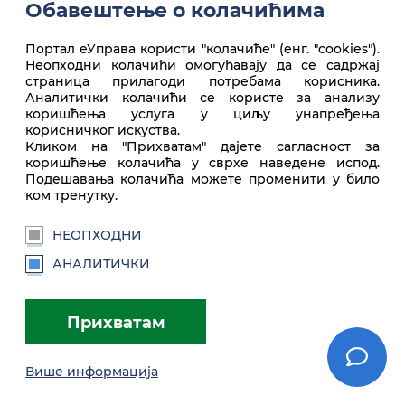
Обавештење о колачићима
Портал еУправа користи "колачиће" (енг. "cookies").
Неопходни колачићи омогућавају да се садржај
Врх стране
страница прилагоди потребама корисника.
Аналитички колачићи се користе за анализу
коришћења услуга у циљу унапређења
корисничког искуства.
Kликом на "Прихватам" дајете сагласност за
коришћење колачића у сврхе наведене испод.
Подешавања колачића можете променити у било
ком тренутку.
НЕОПХОДНИ
euprava.gov.rs
АНАЛИТИЧКИ
Портал еУправа Републике Србије
Прихватам
Услови коришћења
Подешавања
Brandbook
Више информација