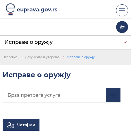
euprava.gov.rs
Исправе о оружју
Документа и уверења
Јединствени бирачки списак
Лична карта и пасош
Пребивалиште и боравиште
еИзвод / еДржављанство
Уверења и потврде
еСагласност
Боравак странца
Електронски сертификат и потпис
Насловна
Документа и уверења
Исправе о оружју
Исправе о оружју
Читај ми