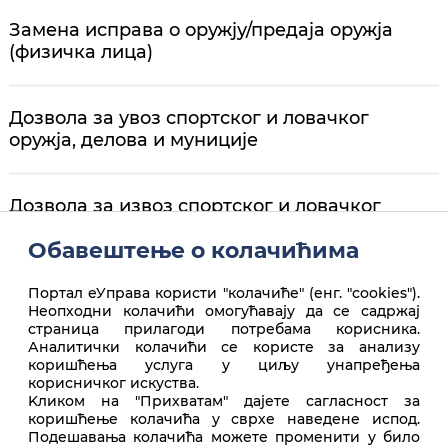
Заменa исправа о оружју/предаја оружја
(физичка лица)
Дозвола за увоз спортског и ловачког
оружја, делова и муниције
Дозвола за извоз спортског и ловачког
оружја, делова и муниције
Обавештење о колачићима
Портал еУправа користи "колачиће" (енг. "cookies").
Неопходни колачићи омогућавају да се садржај
страница прилагоди потребама корисника.
Аналитички колачићи се користе за анализу
коришћења услуга у циљу унапређења
корисничког искуства.
Врх стране
Kликом на "Прихватам" дајете сагласност за
коришћење колачића у сврхе наведене испод.
Подешавања колачића можете променити у било