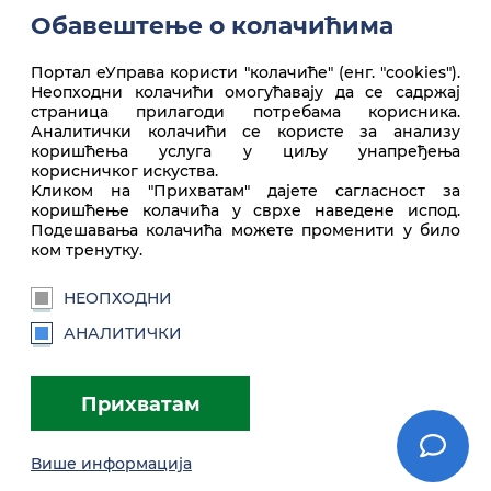
Обавештење о колачићима
Портал еУправа користи "колачиће" (енг. "cookies").
Неопходни колачићи омогућавају да се садржај
Покрени услугу
страница прилагоди потребама корисника.
Аналитички колачићи се користе за анализу
коришћења услуга у циљу унапређења
корисничког искуства.
Врх стране
Kликом на "Прихватам" дајете сагласност за
коришћење колачића у сврхе наведене испод.
Подешавања колачића можете променити у било
ком тренутку.
НЕОПХОДНИ
АНАЛИТИЧКИ
euprava.gov.rs
Прихватам
Портал еУправа Републике Србије
Више информација
Услови коришћења
Подешавања
Brandbook