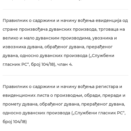
Правилник о садржини и начину вођења евиденција од
стране произвођача дуванских производа, трговаца на
велико и мало дуванским производима, увозника и
извозника дувана, обрађеног дувана, прерађеног
дувана, односно дуванских производа („Службени
гласник РС“, број 104/18), члан 4.
Правилник о садржини и начину вођења регистара и
евиденционих листа о производњи, обради, преради и
промету дувана, обрађеног дувана, прерађеног дувана,
односно дуванских производа („Службени гласник РС“,
број 104/18)