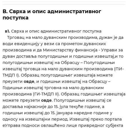
В. Сврха и опис административног
поступка
в1.
Сврха и опис административног поступка
Трговац на мало дуванским производима, дужан је да
води евиденцију у вези са прометом дуванских
производима и да Министарству финансија - Управи за
дуван доставља полугодишњи и годишњи извештај,и то
полугодишњи извештај на Обрасцу – Полугодишњи
извештај трговца на мало дуванским производима (ПИ-
ТМДП I). Образац полугодишњег извештаја можете
преузети
овде
, и годишњи извештај на Обрасцу –
Годишњи извештај трговна на мало дуванским
производима (ГИ-ТМДП II). Образац годишњег извештаја
можете преузети
овде
. Полугодишњи извештај се
доставља најкасније до 15. јула текуће године, а
годишњи извештај до 15. јануара наредне године у
односу на извештајни период. Извештај преко портала
еУправа подноси овлашћено лице привредног субјекта