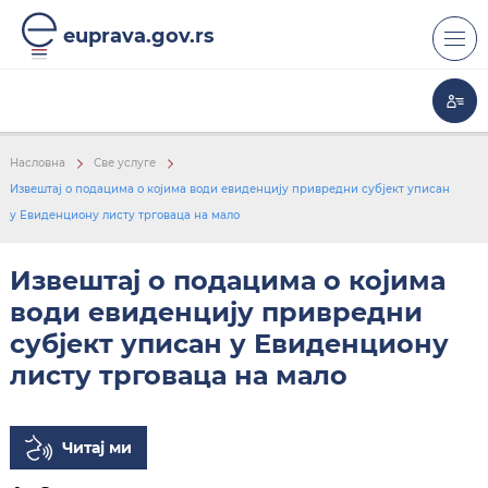
euprava.gov.rs
Насловна
Све услуге
Извештај о подацима о којима води евиденцију привредни субјект уписан
Ђ. ОСТАЛИ ЕЛЕМЕНТИ АДМИНИСТРАТИВНОГ ПОСТУПКА
у Евиденциону листу трговаца на мало
Извештај о подацима о којима
води евиденцију привредни
субјект уписан у Евиденциону
листу трговаца на мало
Читај ми