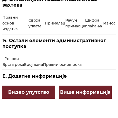
захтева
Правни
Сврха
Рачун
Шифра
основ
Прималац
Износ
уплате
примаоца
плаћања
издатка
Ђ. Остали елементи административног
поступка
Рокови
Врста рока
Број дана
Правни основ рока
Е. Додатне информације
Видео упутство
Више информација