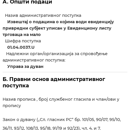
A. Општи подаци
Назив административног поступка
Извештај о подацима о којима води евиденцију
привредни субјект уписан у Евиденциону листу
трговаца на мало
Шифра поступка
01.04.0037.U
Надлежни орган/организација за спровођење
административног поступка:
Управа за дуван
Б. Правни основ административног
поступка
Назив прописа , број службеног гласила и члан/ови у
пропису
Закон о дувану („Сл. гласник РС“ бр. 101/05, 90/07, 95/10,
36/11, 93/12, 108/13, 95/18, 91/19 и 92/23), чл. 4. и 7.