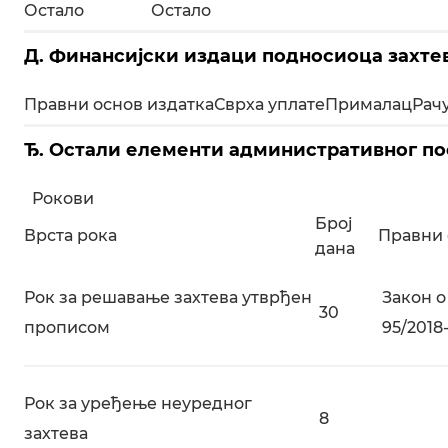
Остало
Остало
Д. Финансијски издаци подносиоца захте
Правни основ издатка
Сврха уплате
Прималац
Рач
Ђ. Остали елементи административног по
Рокови
Број
Врста рока
Правни 
дана
Рок за решавање захтева утврђен
Закон о
30
прописом
95/2018-
Рок за уређење неуредног
8
захтева