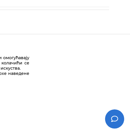
и омогућавају
 колачићи се
искуства.
Врх стране
врхе наведене