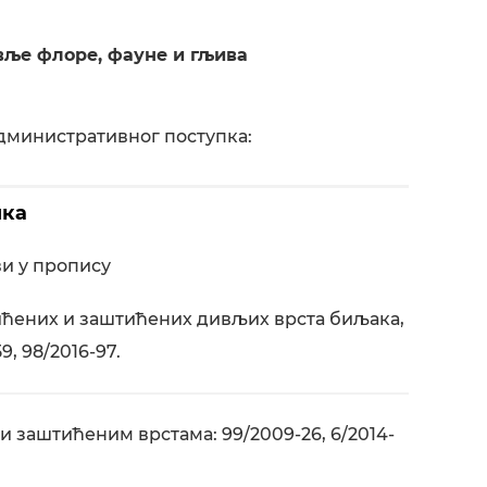
вље флоре, фауне и гљива
дминистративног поступка:
пка
ви у пропису
ићених и заштићених дивљих врста биљака,
9, 98/2016-97.
 заштићеним врстама: 99/2009-26, 6/2014-