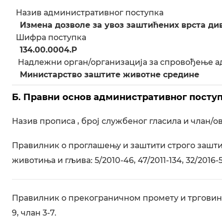
Назив административног поступка
Измена дозволе за увоз заштићених врста ди
Шифра поступка
134.00.0004.P
Надлежни орган/организација за спровођење а
Министарство заштите животне средине
Б. Правни основ административног посту
Назив прописа , број службеног гласила и члан/о
Правилник о проглашењу и заштити строго зашт
животиња и гљива: 5/2010-46, 47/2011-134, 32/2016-5
Правилник о прекограничном промету и трговини
9, члан 3-7.