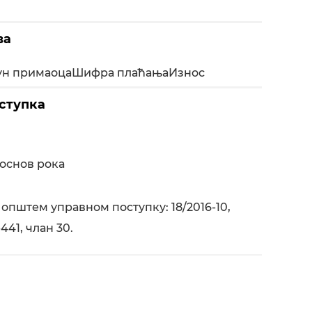
ва
ун примаоца
Шифра плаћања
Износ
ступка
основ рока
 општем управном поступку: 18/2016-10,
441, члан 30.