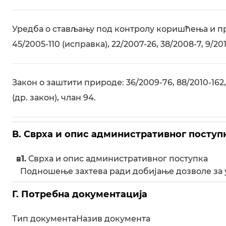
Уредба о стављању под контролу коришћења и пр
45/2005-110 (исправка), 22/2007-26, 38/2008-7, 9/2010
Закон о заштити природе: 36/2009-76, 88/2010-162, 9
(др. закон), члан 94.
В. Сврха и опис административног поступ
в1.
Сврха и опис административног поступка
Подношење захтева ради добијање дозволе за 
Г. Потребна документација
Тип документа
Назив документа