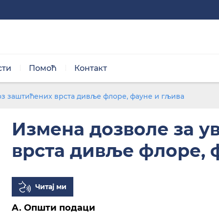
сти
Помоћ
Контакт
Нормална величина
Г. ПОТРЕБНА ДОКУМЕНТАЦИЈА
оз заштићених врста дивље флоре, фауне и гљива
Измена дозволе за у
врста дивље флоре, 
Црно/бела тема
Читај ми
A. Општи подаци