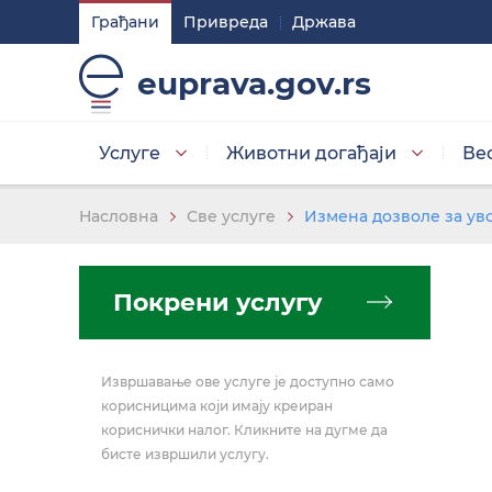
Грађани
Привреда
Држава
Подешавaња
euprava.gov.rs
Изаберите стил приказа слова
Услуге
Животни догађаји
Ве
Умањена слова
Насловна
Све услуге
Измена дозволе за ув
Покрени услугу
Изаберите тему
Извршавање ове услуге је доступно само
Основна тема
корисницима који имају креиран
кориснички налог. Кликните на дугме да
бисте извршили услугу.