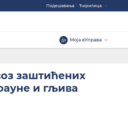
Подешавaња
Ћирилица
Употребите
CTRL+ за повећавање
CTRL- за смањивање
Моја еУправа
Велика слова
воз заштићених
фауне и гљива
Инверзна тема