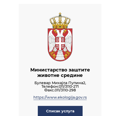
Министарство заштите
животне средине
Булевар Михајла Пупина2,
Телефон:011/3110-271
Факс.011/3110-298
https://www.ekologija.gov.rs
Списак услуга