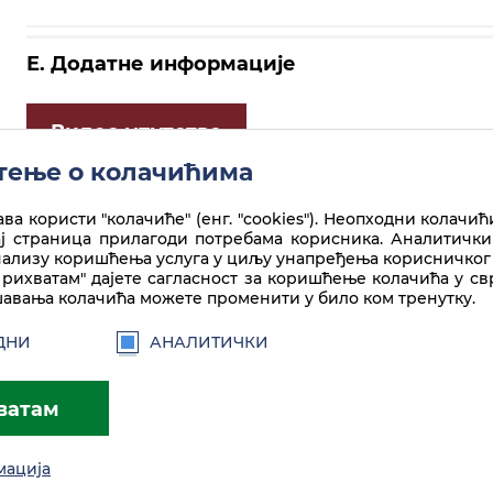
Е. Додатне информације
Видео упутство
ење о колачићима
ва користи "колачиће" (енг. "cookies"). Неопходни колачић
ај страница прилагоди потребама корисника. Аналитички
нализу коришћења услуга у циљу унапређења корисничког 
рихватам" дајете сагласност за коришћење колачића у с
авања колачића можете променити у било ком тренутку.
ДНИ
АНАЛИТИЧКИ
ватам
а лиценце
Creative Commons
Ауторство-Некомерцијално-Без прераде
мација