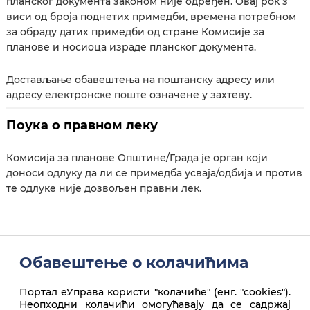
планског документа законом није одређен. Овај рок з
виси од броја поднетих примедби, времена потребном
за обраду датих примедби од стране Комисије за
планове и носиоца израде планског документа.
Достављање обавештења на поштанску адресу или
адресу електронске поште означене у захтеву.
Поука о правном леку
Комисија за планове Општине/Града је орган који
доноси одлуку да ли се примедба усваја/одбија и против
те одлуке није дозвољен правни лек.
Обавештење о колачићима
Портал еУправа користи "колачиће" (енг. "cookies").
Неопходни колачићи омогућавају да се садржај
Покрени услугу