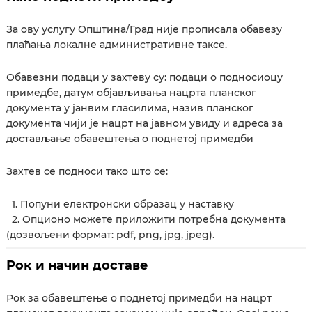
За ову услугу Општина/Град није прописала обавезу
плаћања локалне административне таксе.
Обавезни подаци у захтеву су: подаци о подносиоцу
примедбе, датум објављивања нацрта планског
документа у јанвим гласилима, назив планског
документа чији је нацрт на јавном увиду и адреса за
достављање обавештења о поднетој примедби
Захтев се подноси тако што се:
1. Попуни електронски образац у наставку
2.
Опционо можете приложити потребна документа
(дозвољени формат: pdf, png, jpg, jpeg)
.
Рок и начин доставе
Рок за обавештење о поднетој примедби на нацрт