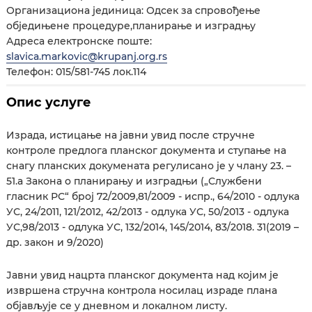
Организациона јединица: Одсек за спровођење
обједињене процедуре,планирање и изградњу
Адреса електронске поште:
slavica.markovic@krupanj.org.rs
Телефон: 015/581-745 лок.114
Опис услуге
Израда, истицање на јавни увид после стручне
контроле предлога планског документа и ступање на
снагу планских докумената регулисано је у члану 23. –
51.а Закона о планирању и изградњи („Службени
гласник РС“ број 72/2009,81/2009 - испр., 64/2010 - одлука
УС, 24/2011, 121/2012, 42/2013 - одлука УС, 50/2013 - одлука
УС,98/2013 - одлука УС, 132/2014, 145/2014, 83/2018. 31(2019 –
др. закон и 9/2020)
Јавни увид нацрта планског документа над којим је
извршена стручна контрола носилац израде плана
објављује се у дневном и локалном листу.