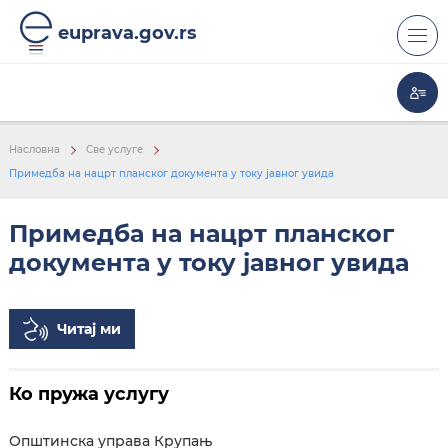
euprava.gov.rs
Насловна
Све услуге
РОК И НАЧИН ДОСТАВЕ
Примедба на нацрт планског документа у току јавног увида
Примедба на нацрт планског
документа у току јавног увида
Читај ми
Ко пружа услугу
Општинска управа Крупањ