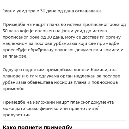
Јавни увид траје 30 дана од дана оглашавања.
Примедбе на нацрт плана до истека прописаног рока од
30 дана који је изложен на јавни увид до истека
прописаног рока од 30 дана, могу се доставити органу
надлежном за послове урбанизма који све примедбе
прослеђује обрађивачу планског документа и комисији
за планове.
Одлуку о поднетим примедбама доноси Комисија за
планове и о тим одлукама орган надлежан за послове
урбанизма обавештава носиоца плана и подносиоца
примедбе.
Примедбе на изложени нацрт планског документа
може дати свако физичко или правно лице/
предузетник.
Како поднети примедбу