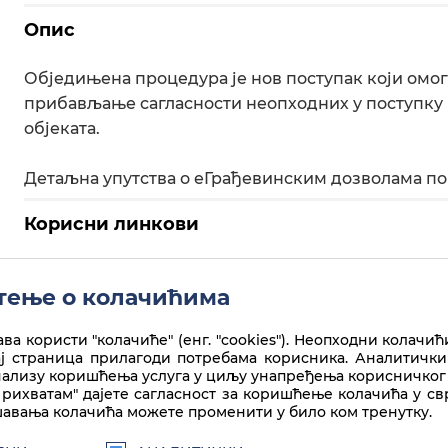
Опис
Обједињена процедура је нов поступак који омо
прибављање сагласности неопходних у поступку
објеката.
Детаљна упутства о еГрађевинским дозволама по
Корисни линкови
Агенција за привредне регистре
ење о колачићима
ва користи "колачиће" (енг. "cookies"). Неопходни колачић
ај страница прилагоди потребама корисника. Аналитички
нализу коришћења услуга у циљу унапређења корисничког 
рихватам" дајете сагласност за коришћење колачића у с
авања колачића можете променити у било ком тренутку.