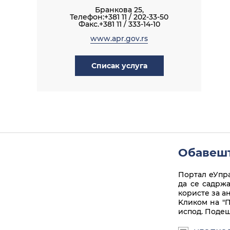
Бранкова 25,
Телефон:+381 11 / 202-33-50
Факс.+381 11 / 333-14-10
www.apr.gov.rs
Списак услуга
Обавешт
Портал еУпра
да се садрж
користе за а
Kликом на "П
испод. Подеш