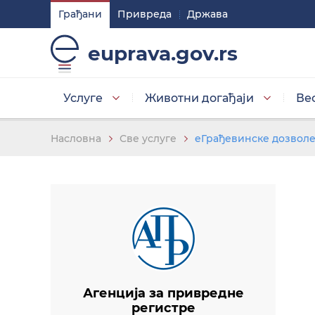
Грађани
Привреда
Држава
Подешавaња
euprava.gov.rs
Изаберите стил приказа слова
Услуге
Животни догађаји
Ве
Умањена слова
Насловна
Све услуге
еГрађевинске дозвол
Изаберите тему
Основна тема
Агенција за привредне
регистре