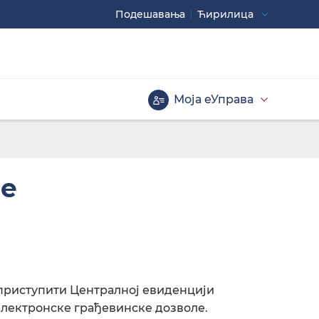
Подешавaња
Ћирилица
Употребите
CTRL+ за повећавање
CTRL- за смањивање
Моја еУправа
Велика слова
ле
Инверзна тема
приступити Централној евиденцији
електронске грађевинске дозволе.