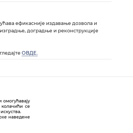
гућава ефикасније издавање дозвола и
 изградње, доградње и реконструкције
гледајте
ОВДЕ
.
и омогућавају
 колачићи се
искуства.
Врх стране
врхе наведене