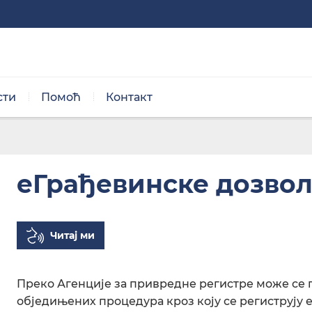
сти
Помоћ
Контакт
Нормална величина
е
еГрађевинске дозво
Читај ми
Црно/бела тема
Преко Агенције за привредне регистре може се 
обједињених процедура кроз коју се региструју 