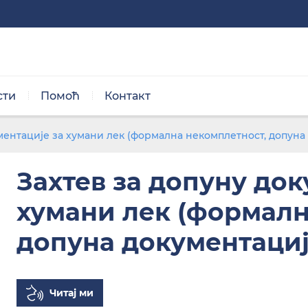
сти
Помоћ
Контакт
Нормална величина
ГДЕ И КАКО
ментације за хумани лек (формална некомплетност, допуна
Захтев за допуну док
хумани лек (формалн
допуна документациј
Црно/бела тема
Читај ми