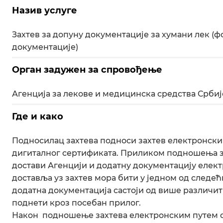
Назив услуге
Захтев за допуну документације за хумани лек (
документације)
Орган задужен за спровођење
Агенција за лекове и медицинска средства Србиј
Где и како
Подносилац захтева подноси захтев електронск
дигиталног сертификата. Приликом подношења з
достави Агенцији и додатну документацију елект
доставља уз захтев мора бити у једном од следећих
додатна документација састоји од више различит
поднети кроз посебан прилог.
Након подношење захтева електронским путем од