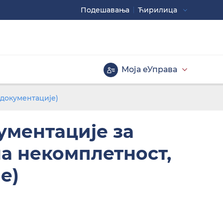
Подешавaња
Ћирилица
Употребите
CTRL+ за повећавање
CTRL- за смањивање
Моја еУправа
Велика слова
 документације)
ументације за
а некомплетност,
е)
Инверзна тема