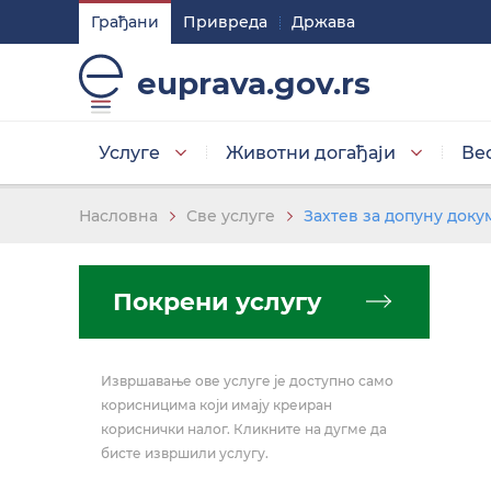
Грађани
Привреда
Држава
Подешавaња
euprava.gov.rs
Изаберите стил приказа слова
Услуге
Животни догађаји
Ве
Умањена слова
Насловна
Све услуге
Захтев за допуну доку
Покрени услугу
Изаберите тему
Извршавање ове услуге је доступно само
Основна тема
корисницима који имају креиран
кориснички налог. Кликните на дугме да
бисте извршили услугу.