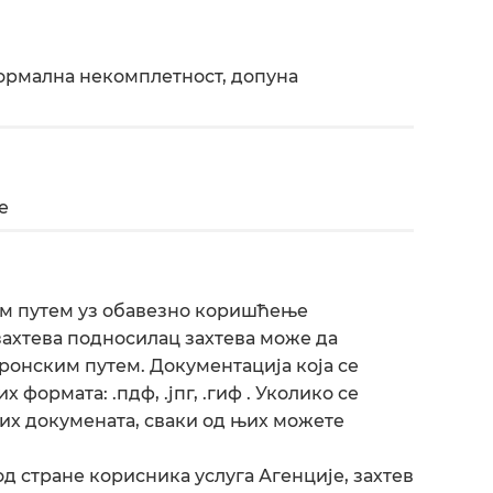
формална некомплетност, допуна
е
им путем уз обавезно коришћење
ахтева подносилац захтева може да
ронским путем. Документација која се
 формата: .пдф, .јпг, .гиф . Уколико се
их докумената, сваки од њих можете
 стране корисника услуга Агенције, захтев