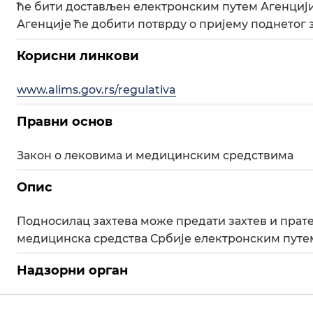
ће бити достављен електронским путем Агенцији,
Агенције ће добити потврду о пријему поднетог з
Корисни линкови
www.alims.gov.rs/regulativa
Правни основ
Закон о лековима и медицинским средствима
Опис
Подносилац захтева може предати захтев и прате
медицинска средства Србије електронским путе
Надзорни орган
Министарство здравља Републике Србије