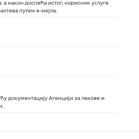
 а након доспећа истог, корисник услуге
ахтева путем е-мејла.
ћу документацију Агенцији за лекове и
м.