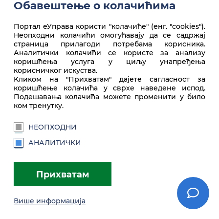
Обавештење о колачићима
Портал еУправа користи "колачиће" (енг. "cookies").
Неопходни колачићи омогућавају да се садржај
страница прилагоди потребама корисника.
Аналитички колачићи се користе за анализу
коришћења услуга у циљу унапређења
Врх стране
корисничког искуства.
Kликом на "Прихватам" дајете сагласност за
коришћење колачића у сврхе наведене испод.
Подешавања колачића можете променити у било
ком тренутку.
НЕОПХОДНИ
АНАЛИТИЧКИ
euprava.gov.rs
Прихватам
Портал еУправа Републике Србије
Више информација
Услови коришћења
Подешавања
Brandbook