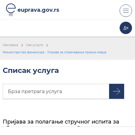
euprava.gov.rs
Насловна
Све услуге
Министарство финансија - Управа за спречавање прања новца
Списак услуга
Пријава за полагање стручног испита за
обављање послова овлашћеног лица