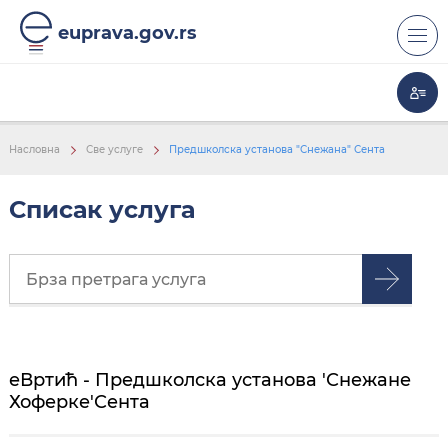
euprava.gov.rs
Насловна
Све услуге
Предшколска установа "Снежана" Сента
Списак услуга
еВртић - Предшколска установа 'Снежане
Хоферке'Сента