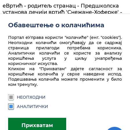
еВртић - родитељ странац - Предшколска
установа дечији вртић 'Снежане-Хоферке' -
Сента
Обавештење о колачићима
Портал еУправа користи "колачиће" (енг. "cookies").
Неопходни колачићи омогућавају да се садржај
страница прилагоди потребама корисника.
Аналитички колачићи се користе за анализу
коришћења услуга у циљу унапређења
корисничког искуства.
Врх стране
Kликом на "Прихватам" дајете сагласност за
коришћење колачића у сврхе наведене испод.
Подешавања колачића можете променити у било
ком тренутку.
НЕОПХОДНИ
АНАЛИТИЧКИ
euprava.gov.rs
Прихватам