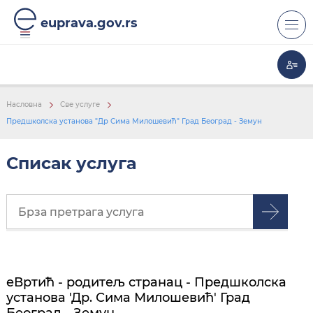
euprava.gov.rs
Насловна
Све услуге
Предшколска установа "Др Сима Милошевић" Град Београд - Земун
Списак услуга
еВртић - родитељ странац - Предшколска
установа 'Др. Сима Милошевић' Град
Београд - Земун