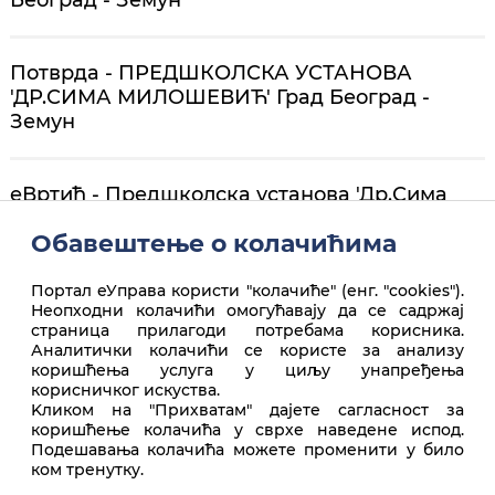
Потврда - ПРЕДШКОЛСКА УСТАНОВА
'ДР.СИМА МИЛОШЕВИЋ' Град Београд -
Земун
еВртић - Предшколска установа 'Др.Сима
Милошевић' Град Београд - Земун
Обавештење о колачићима
Портал еУправа користи "колачиће" (енг. "cookies").
Неопходни колачићи омогућавају да се садржај
страница прилагоди потребама корисника.
Аналитички колачићи се користе за анализу
коришћења услуга у циљу унапређења
корисничког искуства.
Врх стране
Kликом на "Прихватам" дајете сагласност за
коришћење колачића у сврхе наведене испод.
Подешавања колачића можете променити у било
ком тренутку.