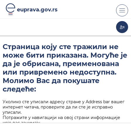
euprava.gov.rs
Страница коју сте тражили не
може бити приказана. Могуће је
да је обрисана, преименована
или привремено недоступна.
Молимо Вас да покушате
следеће:
Уколико сте уписали адресу стране у Address bar вашег
интернет читача, проверите да ли сте је исправно
уписали.
Потражите у навигацији на овој страни информације
које вас занимају.
Кликните на "Back" дугме у вашем интернет читачу.