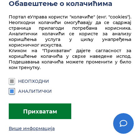
Обавештење о колачићима
Портал еУправа користи "колачиће" (енг. "cookies").
Неопходни колачићи омогућавају да се садржај
Врх стране
страница прилагоди потребама корисника.
Аналитички колачићи се користе за анализу
коришћења услуга у циљу унапређења
корисничког искуства.
Kликом на "Прихватам" дајете сагласност за
коришћење колачића у сврхе наведене испод.
Подешавања колачића можете променити у било
ком тренутку.
НЕОПХОДНИ
euprava.gov.rs
АНАЛИТИЧКИ
Портал еУправа Републике Србије
Прихватам
Услови коришћења
Подешавања
Brandbook
Више информација