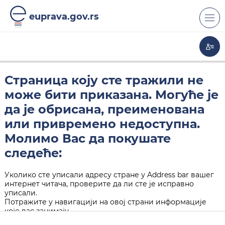
euprava.gov.rs
Страница коју сте тражили не
може бити приказана. Могуће је
да је обрисана, преименована
или привремено недоступна.
Молимо Вас да покушате
следеће:
Уколико сте уписали адресу стране у Address bar вашег
интернет читача, проверите да ли сте је исправно
уписали.
Потражите у навигацији на овој страни информације
које вас занимају.
Кликните на "Back" дугме у вашем интернет читачу.