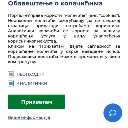
Обавештење о колачићима
Портал еУправа користи "колачиће" (енг. "cookies").
Неопходни колачићи омогућавају да се садржај
Врх стране
страница прилагоди потребама корисника.
Аналитички колачићи се користе за анализу
коришћења услуга у циљу унапређења
корисничког искуства.
Kликом на "Прихватам" дајете сагласност за
коришћење колачића у сврхе наведене испод.
Подешавања колачића можете променити у било
ком тренутку.
НЕОПХОДНИ
euprava.gov.rs
АНАЛИТИЧКИ
Портал еУправа Републике Србије
Прихватам
Услови коришћења
Подешавања
Brandbook
Више информација