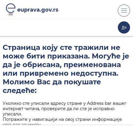
euprava.gov.rs
Страница коју сте тражили не
може бити приказана. Могуће је
да је обрисана, преименована
или привремено недоступна.
Молимо Вас да покушате
следеће:
Уколико сте уписали адресу стране у Address bar вашег
интернет читача, проверите да ли сте је исправно
уписали.
Потражите у навигацији на овој страни информације
које вас занимају.
Кликните на "Back" дугме у вашем интернет читачу.