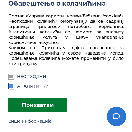
Обавештење о колачићима
Портал еУправа користи "колачиће" (енг. "cookies").
Неопходни колачићи омогућавају да се садржај
Врх стране
страница прилагоди потребама корисника.
Аналитички колачићи се користе за анализу
коришћења услуга у циљу унапређења
корисничког искуства.
Kликом на "Прихватам" дајете сагласност за
коришћење колачића у сврхе наведене испод.
Подешавања колачића можете променити у било
ком тренутку.
НЕОПХОДНИ
euprava.gov.rs
АНАЛИТИЧКИ
Портал еУправа Републике Србије
Прихватам
Услови коришћења
Подешавања
Brandbook
Више информација