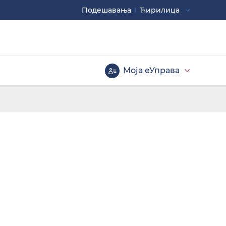
Подешавaња
Ћирилица
Употребите
CTRL+ за повећавање
CTRL- за смањивање
Моја еУправа
Велика слова
Инверзна тема