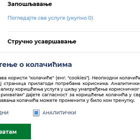
Запошљавање
Погледајте све услуге (укупно 0)
Стручно усавршавање
Погледајте све услуге (укупно 0)
ење о колачићима
ва користи "колачиће" (енг. "cookies"). Неопходни колачић
ај страница прилагоди потребама корисника. Аналитички
нализу коришћења услуга у циљу унапређења корисничког 
рихватам" дајете сагласност за коришћење колачића у с
авања колачића можете променити у било ком тренутку.
ДНИ
АНАЛИТИЧКИ
ватам
а лиценце
Creative Commons
Ауторство-Некомерцијално-Без прераде