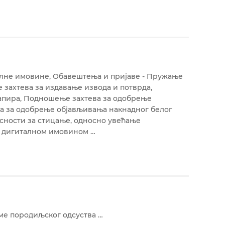
алне имовине
Обавештења и пријаве - Пружање
захтева за издавање извода и потврда
апира
Подношење захтева за одобрење
 за одобрење објављивања накнадног белог
сности за стицање, односно увећање
с дигиталном имовином
еме породиљског одсуства