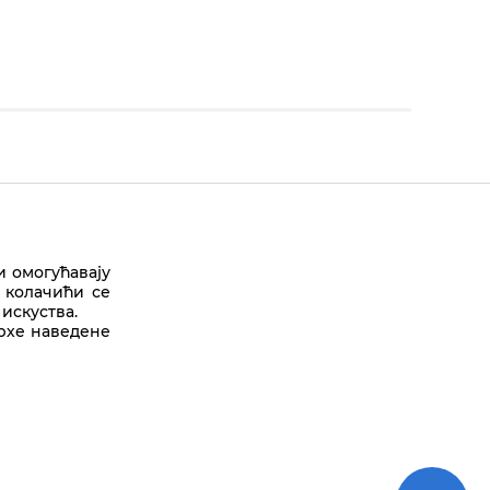
и омогућавају
 колачићи се
искуства.
Врх стране
врхе наведене