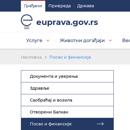
Грађани
Привреда
Држава
Подешавaња
euprava.gov.rs
Изаберите стил приказа слова
Услуге
Животни догађаји
Ве
Умањена слова
Насловна
Посао и финансије
Документа и уверења
Изаберите тему
Здравље
Саобраћај и возила
Основна тема
Отворени Балкан
Посао и финансије