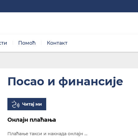
сти
Помоћ
Контакт
Нормална величина
Посао и финансије
Читај ми
Црно/бела тема
Онлајн плаћања
Плаћање такси и накнада онлајн