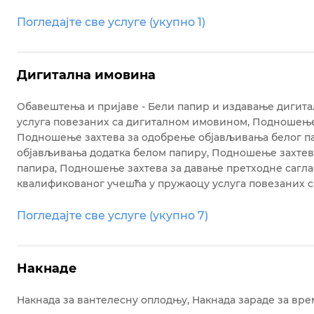
Погледајте све услуге (укупно 1)
Дигитална имовина
Обавештења и пријаве - Бели папир и издавање дигит
услуга повезаних са дигиталном имовином
Подношење 
Подношење захтева за одобрење објављивања белог п
објављивања додатка белом папиру
Подношење захтева
папира
Подношење захтева за давање претходне сагла
квалификованог учешћа у пружаоцу услуга повезаних 
Погледајте све услуге (укупно 7)
Накнаде
Накнада за вантелесну оплодњу
Накнада зараде за вр