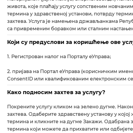
живота, које плаћају услугу сопственим новчани
термина у здравственој установи, потврду терми
захтева. Услуга је намењена држављанкама Реп
са привременим боравком или сталним настањењ
Који су предуслови за коришћење ове усл
1. Регистрован налог на Порталу еУправa;
2. пријава на Портал еУправа (корисничким име
ConsentID или квалификованим електронским се
Како подносим захтев за услугу?
Покрените услугу кликом на зелено дугме. Након
захтева. Одаберите здравствену установу у којој
термина и кликните на дугме Закажи. Одабрана з
термина који можете да прихватите или одбијете