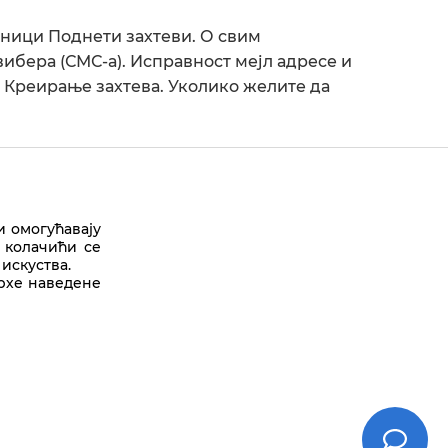
аници Поднети захтеви. О свим
ибера (СМС-а). Исправност мејл адресе и
 Креирање захтева. Уколико желите да
и омогућавају
 колачићи се
искуства.
Врх стране
врхе наведене