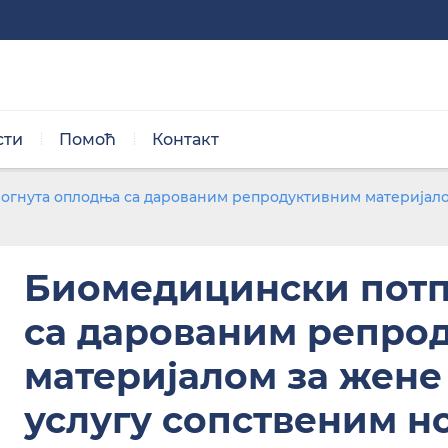
сти
Помоћ
Контакт
Нормална величина
гнута оплодња са дарованим репродуктивним материјалом 
ОПИС
Биомедицински потп
са дарованим репро
материјалом за жене 
Црно/бела тема
услугу сопственим н