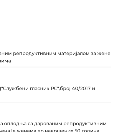
аним репродуктивним материјалом за жене
твима
"Службени гласник РС",број 40/2017 и
та оплодња са дарованим репродуктивним
њена је женама до навршених 50 година