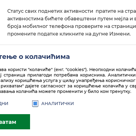
Статус свих поднетих активности пратите на стр
активностима бићете обавештени путем мејла и в
броја мобилног телефона проверите на страници
промените податке кликните на дугме Измени.
За детаљно упутство кликните
овде
ење о колачићима
ва користи "колачиће" (енг. "cookies"). Неопходни колачић
ај страница прилагоди потребама корисника. Аналитички
нализу коришћења услуга у циљу унапређења корисничког 
рихватам" дајете сагласност за коришћење колачића у с
авања колачића можете променити у било ком тренутку.
ДНИ
АНАЛИТИЧКИ
ватам
а лиценце
Creative Commons
Ауторство-Некомерцијално-Без прераде