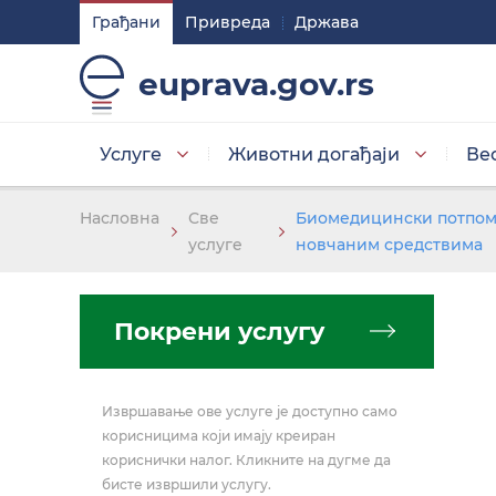
Грађани
Привреда
Држава
Подешавaња
euprava.gov.rs
Изаберите стил приказа слова
Услуге
Животни догађаји
Ве
Умањена слова
Насловна
Све
Биомедицински потпомо
услуге
новчаним средствима
Изаберите тему
Покрени услугу
Основна тема
Извршавање ове услуге је доступно само
корисницима који имају креиран
кориснички налог. Кликните на дугме да
бисте извршили услугу.