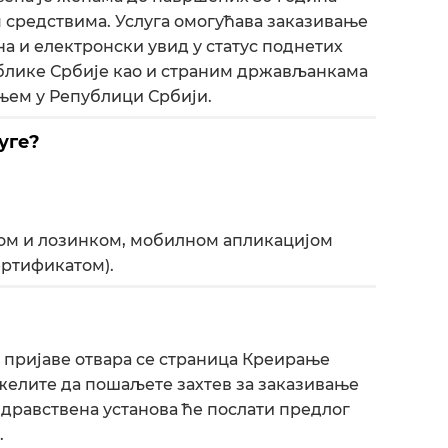
м средствима. Услуга омогућава заказивање
на и електронски увид у статус поднетих
ублике Србије као и страним држављанкама
ем у Републици Србији.
уге?
ном и лозинком, мобилном апликацијом
ртификатом).
 пријаве отвара се страница Креирање
 желите да пошаљете захтев за заказивање
дравствена установа ће послати предлог
.