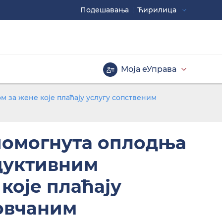
Подешавaња
Ћирилица
Употребите
CTRL+ за повећавање
CTRL- за смањивање
Моја еУправа
Велика слова
за жене које плаћају услугу сопственим
омогнута оплодња
дуктивним
које плаћају
Инверзна тема
овчаним