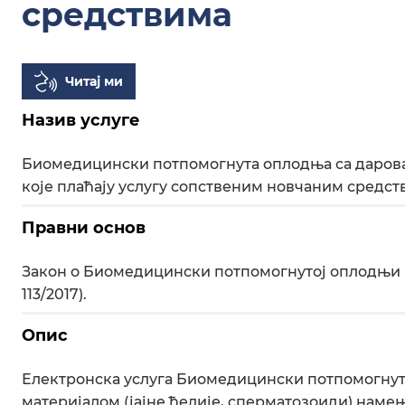
средствима
Читај ми
Назив услуге
Биомедицински потпомогнута оплодња са даров
које плаћају услугу сопственим новчаним средс
Правни основ
Закон о Биомедицински потпомогнутој оплодњи (
113/2017).
Опис
Електронска услуга Биомедицински потпомогну
материјалом (јајне ћелије, сперматозоиди) наме