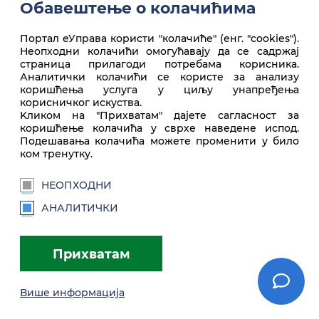
Обавештење о колачићима
Портал еУправа користи "колачиће" (енг. "cookies").
Неопходни колачићи омогућавају да се садржај
Врх стране
страница прилагоди потребама корисника.
Аналитички колачићи се користе за анализу
коришћења услуга у циљу унапређења
корисничког искуства.
Kликом на "Прихватам" дајете сагласност за
коришћење колачића у сврхе наведене испод.
Подешавања колачића можете променити у било
ком тренутку.
НЕОПХОДНИ
euprava.gov.rs
АНАЛИТИЧКИ
Портал еУправа Републике Србије
Прихватам
Услови коришћења
Подешавања
Brandbook
Више информација