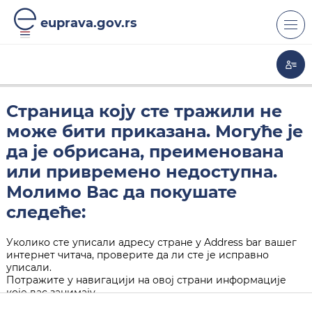
euprava.gov.rs
Страница коју сте тражили не
може бити приказана. Могуће је
да је обрисана, преименована
или привремено недоступна.
Молимо Вас да покушате
следеће:
Уколико сте уписали адресу стране у Address bar вашег
интернет читача, проверите да ли сте је исправно
уписали.
Потражите у навигацији на овој страни информације
које вас занимају.
Кликните на "Back" дугме у вашем интернет читачу.