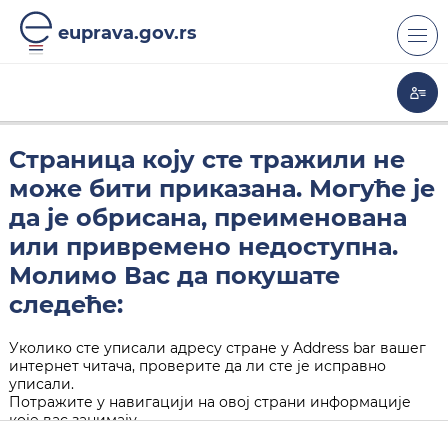
euprava.gov.rs
Страница коју сте тражили не
може бити приказана. Могуће је
да је обрисана, преименована
или привремено недоступна.
Молимо Вас да покушате
следеће:
Уколико сте уписали адресу стране у Address bar вашег
интернет читача, проверите да ли сте је исправно
уписали.
Потражите у навигацији на овој страни информације
које вас занимају.
Кликните на "Back" дугме у вашем интернет читачу.