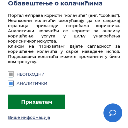
Обавештење о колачићима
Портал еУправа користи "колачиће" (енг. "cookies").
Неопходни колачићи омогућавају да се садржај
Врх стране
страница прилагоди потребама корисника.
Аналитички колачићи се користе за анализу
коришћења услуга у циљу унапређења
корисничког искуства.
Kликом на "Прихватам" дајете сагласност за
коришћење колачића у сврхе наведене испод.
Подешавања колачића можете променити у било
ком тренутку.
НЕОПХОДНИ
euprava.gov.rs
АНАЛИТИЧКИ
Портал еУправа Републике Србије
Прихватам
Услови коришћења
Подешавања
Brandbook
Више информација