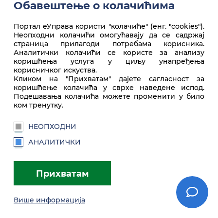
Обавештење о колачићима
Портал еУправа користи "колачиће" (енг. "cookies").
Неопходни колачићи омогућавају да се садржај
Врх стране
страница прилагоди потребама корисника.
Аналитички колачићи се користе за анализу
коришћења услуга у циљу унапређења
корисничког искуства.
Kликом на "Прихватам" дајете сагласност за
коришћење колачића у сврхе наведене испод.
Подешавања колачића можете променити у било
ком тренутку.
НЕОПХОДНИ
euprava.gov.rs
АНАЛИТИЧКИ
Портал еУправа Републике Србије
Прихватам
Услови коришћења
Подешавања
Brandbook
Више информација