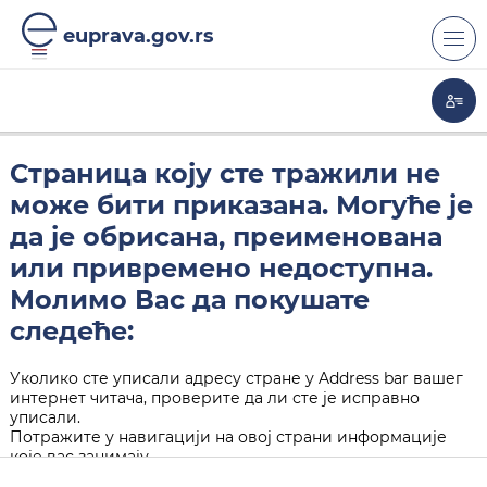
euprava.gov.rs
Страница коју сте тражили не
може бити приказана. Могуће је
да је обрисана, преименована
или привремено недоступна.
Молимо Вас да покушате
следеће:
Уколико сте уписали адресу стране у Address bar вашег
интернет читача, проверите да ли сте је исправно
уписали.
Потражите у навигацији на овој страни информације
које вас занимају.
Кликните на "Back" дугме у вашем интернет читачу.