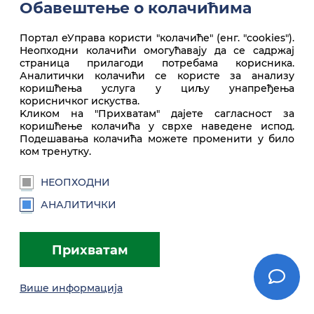
Обавештење о колачићима
Портал еУправа користи "колачиће" (енг. "cookies").
Неопходни колачићи омогућавају да се садржај
Врх стране
страница прилагоди потребама корисника.
Аналитички колачићи се користе за анализу
коришћења услуга у циљу унапређења
корисничког искуства.
Kликом на "Прихватам" дајете сагласност за
коришћење колачића у сврхе наведене испод.
Подешавања колачића можете променити у било
ком тренутку.
НЕОПХОДНИ
euprava.gov.rs
АНАЛИТИЧКИ
Портал еУправа Републике Србије
Прихватам
Услови коришћења
Подешавања
Brandbook
Више информација