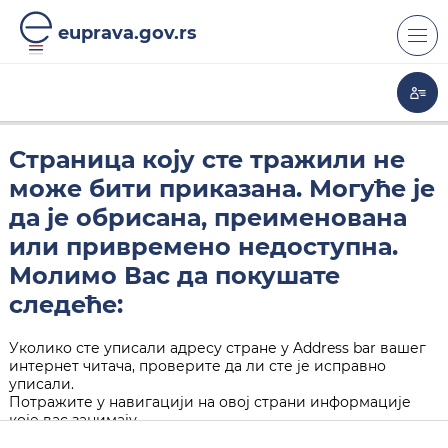
euprava.gov.rs
Страница коју сте тражили не
може бити приказана. Могуће је
да је обрисана, преименована
или привремено недоступна.
Молимо Вас да покушате
следеће:
Уколико сте уписали адресу стране у Address bar вашег
интернет читача, проверите да ли сте је исправно
уписали.
Потражите у навигацији на овој страни информације
које вас занимају.
Кликните на "Back" дугме у вашем интернет читачу.