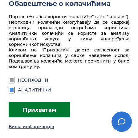
Обавештење о колачићима
Портал еУправа користи "колачиће" (енг. "cookies").
Неопходни колачићи омогућавају да се садржај
Врх стране
страница прилагоди потребама корисника.
Аналитички колачићи се користе за анализу
коришћења услуга у циљу унапређења
корисничког искуства.
Kликом на "Прихватам" дајете сагласност за
коришћење колачића у сврхе наведене испод.
Подешавања колачића можете променити у било
ком тренутку.
НЕОПХОДНИ
euprava.gov.rs
АНАЛИТИЧКИ
Портал еУправа Републике Србије
Прихватам
Услови коришћења
Подешавања
Brandbook
Више информација