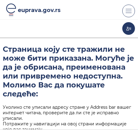
euprava.gov.rs
Страница коју сте тражили не
може бити приказана. Могуће је
да је обрисана, преименована
или привремено недоступна.
Молимо Вас да покушате
следеће:
Уколико сте уписали адресу стране у Address bar вашег
интернет читача, проверите да ли сте је исправно
уписали.
Потражите у навигацији на овој страни информације
које вас занимају.
Кликните на "Back" дугме у вашем интернет читачу.