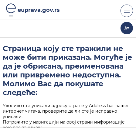
euprava.gov.rs
Страница коју сте тражили не
може бити приказана. Могуће је
да је обрисана, преименована
или привремено недоступна.
Молимо Вас да покушате
следеће:
Уколико сте уписали адресу стране у Address bar вашег
интернет читача, проверите да ли сте је исправно
уписали.
Потражите у навигацији на овој страни информације
које вас занимају.
Кликните на "Back" дугме у вашем интернет читачу.