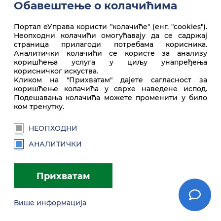
Обавештење о колачићима
Портал еУправа користи "колачиће" (енг. "cookies").
Неопходни колачићи омогућавају да се садржај
Врх стране
страница прилагоди потребама корисника.
Аналитички колачићи се користе за анализу
коришћења услуга у циљу унапређења
корисничког искуства.
Kликом на "Прихватам" дајете сагласност за
коришћење колачића у сврхе наведене испод.
Подешавања колачића можете променити у било
ком тренутку.
НЕОПХОДНИ
euprava.gov.rs
АНАЛИТИЧКИ
Портал еУправа Републике Србије
Прихватам
Услови коришћења
Подешавања
Brandbook
Више информација