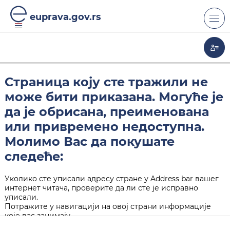
euprava.gov.rs
Страница коју сте тражили не
може бити приказана. Могуће је
да је обрисана, преименована
или привремено недоступна.
Молимо Вас да покушате
следеће:
Уколико сте уписали адресу стране у Address bar вашег
интернет читача, проверите да ли сте је исправно
уписали.
Потражите у навигацији на овој страни информације
које вас занимају.
Кликните на "Back" дугме у вашем интернет читачу.