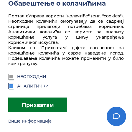
Обавештење о колачићима
Портал еУправа користи "колачиће" (енг. "cookies").
Неопходни колачићи омогућавају да се садржај
Врх стране
страница прилагоди потребама корисника.
Аналитички колачићи се користе за анализу
коришћења услуга у циљу унапређења
корисничког искуства.
Kликом на "Прихватам" дајете сагласност за
коришћење колачића у сврхе наведене испод.
Подешавања колачића можете променити у било
ком тренутку.
НЕОПХОДНИ
euprava.gov.rs
АНАЛИТИЧКИ
Портал еУправа Републике Србије
Прихватам
Услови коришћења
Подешавања
Brandbook
Више информација