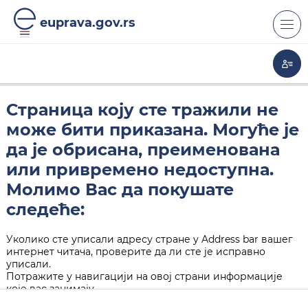
euprava.gov.rs
Страница коју сте тражили не
може бити приказана. Могуће је
да је обрисана, преименована
или привремено недоступна.
Молимо Вас да покушате
следеће:
Уколико сте уписали адресу стране у Address bar вашег
интернет читача, проверите да ли сте је исправно
уписали.
Потражите у навигацији на овој страни информације
које вас занимају.
Кликните на "Back" дугме у вашем интернет читачу.