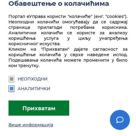
Обавештење о колачићима
Портал еУправа користи "колачиће" (енг. "cookies").
Неопходни колачићи омогућавају да се садржај
Врх стране
страница прилагоди потребама корисника.
Аналитички колачићи се користе за анализу
коришћења услуга у циљу унапређења
корисничког искуства.
Kликом на "Прихватам" дајете сагласност за
коришћење колачића у сврхе наведене испод.
Подешавања колачића можете променити у било
ком тренутку.
НЕОПХОДНИ
euprava.gov.rs
АНАЛИТИЧКИ
Портал еУправа Републике Србије
Прихватам
Услови коришћења
Подешавања
Brandbook
Више информација