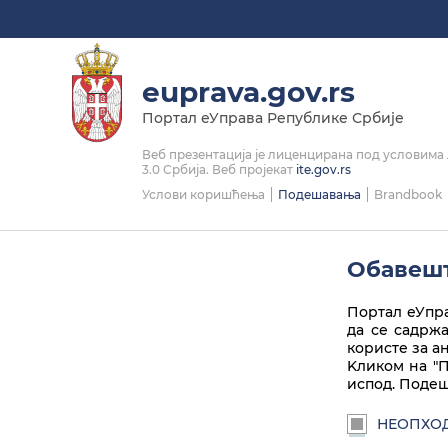
Linkedin
Instagram
Facebook
Twitter
Play
euprava.gov.rs
Портал еУправа Републике Србије
Веб презентација је лиценцирана под условим
3.0 Србија. Веб пројекат
ite.gov.rs
Услови коришћења
Подешавања
Brandbook
Обавешт
Портал еУпра
да се садрж
користе за а
Kликом на "П
испод. Подеш
НЕОПХО