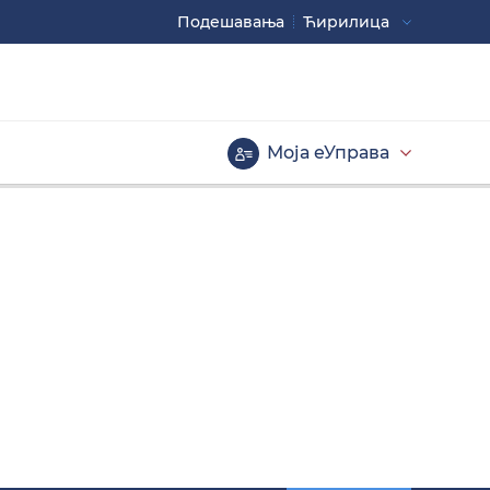
Подешавaња
Ћирилица
Употребите
CTRL+ за повећавање
CTRL- за смањивање
Моја еУправа
Велика слова
Инверзна тема