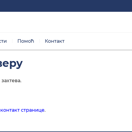
сти
Помоћ
Контакт
Нормална величина
веру
захтева.
Црно/бела тема
контакт странице
.