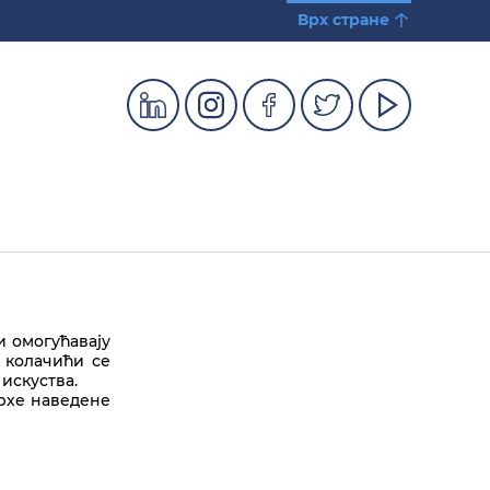
Врх стране
и омогућавају
 колачићи се
искуства.
врхе наведене