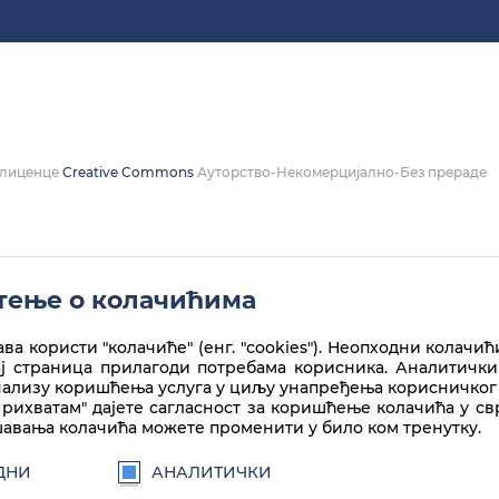
а лиценце
Creative Commons
Ауторство-Некомерцијално-Без прераде
ење о колачићима
ва користи "колачиће" (енг. "cookies"). Неопходни колачић
ај страница прилагоди потребама корисника. Аналитички
нализу коришћења услуга у циљу унапређења корисничког 
рихватам" дајете сагласност за коришћење колачића у с
авања колачића можете променити у било ком тренутку.
ДНИ
АНАЛИТИЧКИ