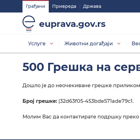
Грађани
Привреда
Држава
Подешавaња
euprava.gov.rs
Изаберите стил приказа слова
Услуге
Животни догађаји
Ве
Умањена слова
500 Грешка на сер
Дошло је до неочекиване грешке приликом 
Изаберите тему
Број грешке:
|32d63f05-453bde571ade79c1.
Основна тема
Молим Вас да контактирате подршку преко