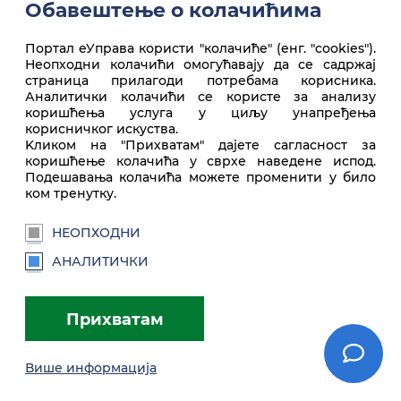
Обавештење о колачићима
Портал еУправа користи "колачиће" (енг. "cookies").
Неопходни колачићи омогућавају да се садржај
Врх стране
страница прилагоди потребама корисника.
Аналитички колачићи се користе за анализу
коришћења услуга у циљу унапређења
корисничког искуства.
Kликом на "Прихватам" дајете сагласност за
коришћење колачића у сврхе наведене испод.
Подешавања колачића можете променити у било
ком тренутку.
НЕОПХОДНИ
euprava.gov.rs
АНАЛИТИЧКИ
Портал еУправа Републике Србије
Прихватам
Услови коришћења
Подешавања
Brandbook
Више информација