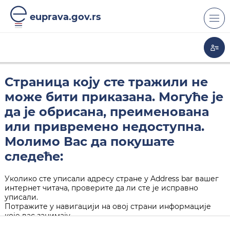
euprava.gov.rs
Страница коју сте тражили не
може бити приказана. Могуће је
да је обрисана, преименована
или привремено недоступна.
Молимо Вас да покушате
следеће:
Уколико сте уписали адресу стране у Address bar вашег
интернет читача, проверите да ли сте је исправно
уписали.
Потражите у навигацији на овој страни информације
које вас занимају.
Кликните на "Back" дугме у вашем интернет читачу.