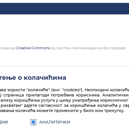
а лиценце
Creative Commons
Ауторство-Некомерцијално-Без прераде
ење о колачићима
ва користи "колачиће" (енг. "cookies"). Неопходни колачић
ај страница прилагоди потребама корисника. Аналитички
нализу коришћења услуга у циљу унапређења корисничког 
рихватам" дајете сагласност за коришћење колачића у с
авања колачића можете променити у било ком тренутку.
ДНИ
АНАЛИТИЧКИ