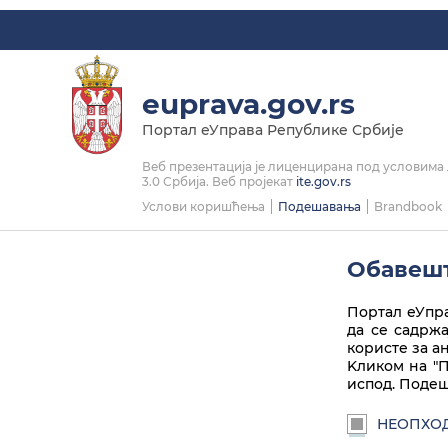
Linkedin
Instagram
Facebook
Twitter
Play
euprava.gov.rs
Портал еУправа Републике Србије
Веб презентација је лиценцирана под условим
3.0 Србија. Веб пројекат
ite.gov.rs
Услови коришћења
Подешавања
Brandbook
Обавешт
Портал еУпра
да се садрж
користе за а
Kликом на "П
испод. Подеш
НЕОПХО