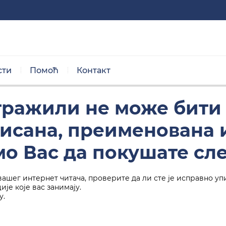
сти
Помоћ
Контакт
Нормална величина
 тражили не може бити
брисана, преименована
о Вас да покушате сл
вашег интернет читача, проверите да ли сте је исправно уп
Црно/бела тема
је које вас занимају.
у.