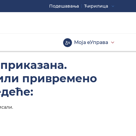
Подешавaња
Ћирилица
Употребите
CTRL+ за повећавање
CTRL- за смањивање
Моја еУправа
Велика слова
 приказана.
 или привремено
едеће:
исали.
Инверзна тема