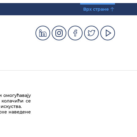
Врх стране
и омогућавају
 колачићи се
искуства.
врхе наведене