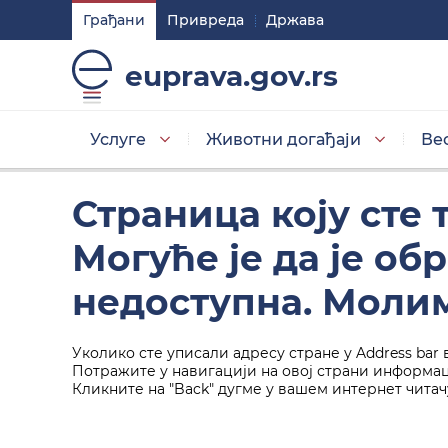
Грађани
Привреда
Држава
Подешавaња
euprava.gov.rs
Изаберите стил приказа слова
Услуге
Животни догађаји
Ве
Умањена слова
Страница коју сте
Могуће је да је о
Изаберите тему
недоступна. Молим
Уколико сте уписали адресу стране у Address bar 
Основна тема
Потражите у навигацији на овој страни информаци
Кликните на "Back" дугме у вашем интернет читач